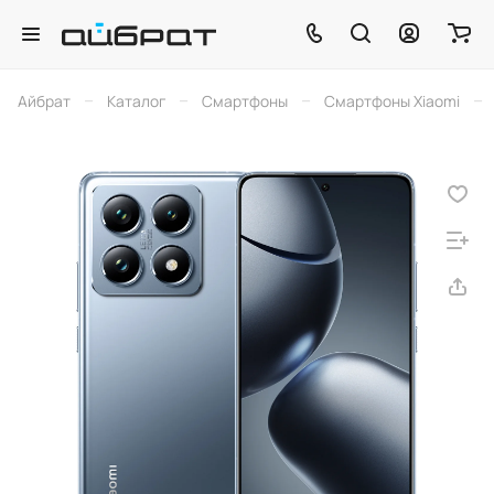
–
–
–
–
Айбрат
Каталог
Смартфоны
Смартфоны Xiaomi