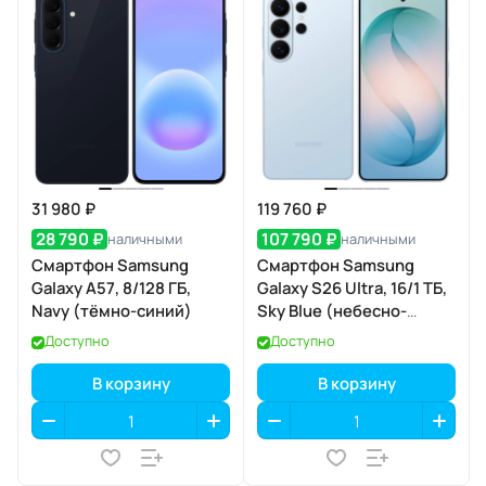
31 980 ₽
119 760 ₽
28 790 ₽
107 790 ₽
наличными
наличными
Смартфон Samsung
Смартфон Samsung
Galaxy A57, 8/128 ГБ,
Galaxy S26 Ultra, 16/1 ТБ,
Navy (тёмно-синий)
Sky Blue (небесно-
голубой)
Доступно
Доступно
В корзину
В корзину