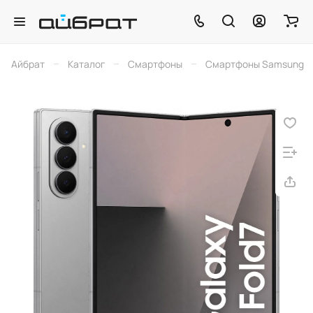
–
–
–
Айбрат
Каталог
Смартфоны
Смартфоны Samsung