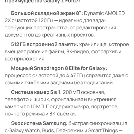
Преимущества Galaxy Z Fold7:
Большой складной экран 8":
Dynamic AMOLED
2X с частотой 120 Гц — идеально для задач,
требующих пространства: от редактирования
документов до креативных проектов.
512 ГБ встроенной памяти:
хранилище, которое
вмещает рабочие файлы, 8K-видео, фотоархив и
все приложения.
Мощный Snapdragon 8 Elite for Galaxy:
процессор с частотой до 4.47 ГГц справится даже с
самыми тяжёлыми задачами без подвисаний.
Система камер 5 в 1:
200 МП основная,
телефото и ширик, фронтальная и внутренняя
камеры по 10 МП. Поддержка макро, портретов,
ночного режима и 8K-съёмки.
Экосистема Samsung:
быстрая синхронизация
с Galaxy Watch, Buds, DeX-режим и SmartThings —