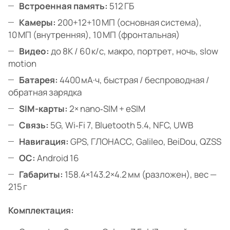
Встроенная память:
512 ГБ
Камеры:
200+12+10 МП (основная система),
10 МП (внутренняя), 10 МП (фронтальная)
Видео:
до 8K / 60 к/с, макро, портрет, ночь, slow
motion
Батарея:
4400 мА·ч, быстрая / беспроводная /
обратная зарядка
SIM-карты:
2× nano‑SIM + eSIM
Связь:
5G, Wi‑Fi 7, Bluetooth 5.4, NFC, UWB
Навигация:
GPS, ГЛОНАСС, Galileo, BeiDou, QZSS
ОС:
Android 16
Габариты:
158.4×143.2×4.2 мм (разложен), вес —
215 г
Комплектация: