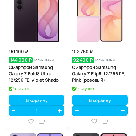
161 100 ₽
102 760 ₽
144 990 ₽
92 490 ₽
наличными
наличными
Смартфон Samsung
Смартфон Samsung
Galaxy Z Fold8 Ultra,
Galaxy Z Flip8, 12/256 ГБ,
12/256 ГБ, Violet Shadow
Pink (розовый)
(фиолетовая тень)
Доступно
Доступно
В корзину
В корзину