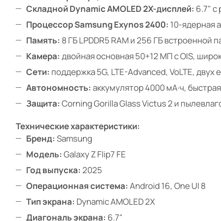
Складной Dynamic AMOLED 2X-дисплей:
6.7" с
Процессор Samsung Exynos 2400:
10-ядерная а
Память:
8 ГБ LPDDR5 RAM и 256 ГБ встроенной п
Камера:
двойная основная 50+12 МП с OIS, широ
Сети:
поддержка 5G, LTE-Advanced, VoLTE, двух e
Автономность:
аккумулятор 4000 мА·ч, быстрая
Защита:
Corning Gorilla Glass Victus 2 и пылевла
Технические характеристики:
Бренд:
Samsung
Модель:
Galaxy Z Flip7 FE
Год выпуска:
2025
Операционная система:
Android 16, One UI 8
Тип экрана:
Dynamic AMOLED 2X
Диагональ экрана:
6.7"