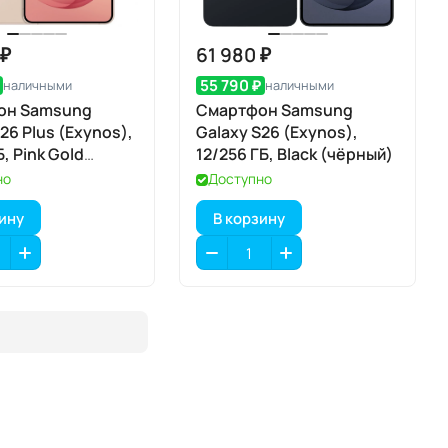
 ₽
61 980 ₽
55 790 ₽
наличными
наличными
он Samsung
Смартфон Samsung
26 Plus (Exynos),
Galaxy S26 (Exynos),
Б, Pink Gold
12/256 ГБ, Black (чёрный)
е золото)
но
Доступно
зину
В корзину