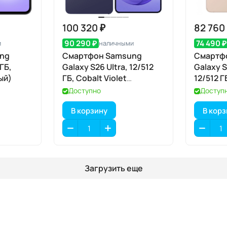
100 320 ₽
82 760
90 290 ₽
74 490 ₽
и
наличными
ng
Смартфон Samsung
Смартф
ГБ,
Galaxy S26 Ultra, 12/512
Galaxy S
ый)
ГБ, Cobalt Violet
12/512 Г
(кобальтовый
(розово
Доступно
Доступ
фиолетовый)
В корзину
В кор
Загрузить еще