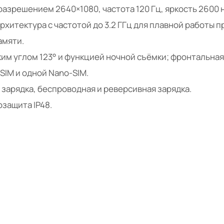
 разрешением 2640×1080, частота 120 Гц, яркость 2600 н
рхитектура с частотой до 3.2 ГГц для плавной работы п
амяти.
ким углом 123° и функцией ночной съёмки; фронтальная
SIM и одной Nano-SIM.
 зарядка, беспроводная и реверсивная зарядка.
гозащита IP48.