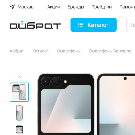
Москва
Акции
Бренды
Трейд-ин
Ремон
Каталог
–
–
–
Айбрат
Каталог
Смартфоны
Смартфоны Samsung