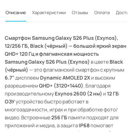
Описание
Характеристики
Отзывы
Оплата
Достав
Смартфон Samsung Galaxy S26 Plus (Exynos),
12/256 ГБ, Black (чёрный) — большой яркий экран
QHD+ 120 Гц и флагманская мощность
Samsung Galaxy S26 Plus (Exynos)
в цвете
Black
(чёрный)
— это флагманский смартфон с крупным
6.7"
дисплеем
Dynamic AMOLED 2X
и высоким
разрешением
QHD+ (3120×1440)
. Благодаря
производительному
Exynos 2600 (2 нм)
и
12 ГБ
ОЗУ
устройство быстро работает в
многозадачности, играх и при обработке фото/
видео. Встроенные
256 ГБ
памяти подходят для
приложений и медиа, а защита
IP68
помогает