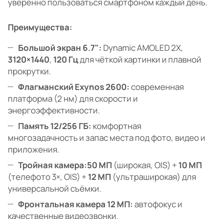
уверенно пользоваться смартфоном каждый день.
Преимущества:
Большой экран 6.7":
Dynamic AMOLED 2X,
3120×1440
,
120 Гц
для чёткой картинки и плавной
прокрутки.
Флагманский Exynos 2600:
современная
платформа (2 нм) для скорости и
энергоэффективности.
Память 12/256 ГБ:
комфортная
многозадачность и запас места под фото, видео и
приложения.
Тройная камера:
50 МП
(широкая, OIS) +
10 МП
(телефото 3×, OIS) +
12 МП
(ультраширокая) для
универсальной съёмки.
Фронтальная камера 12 МП:
автофокус и
качественные видеозвонки.