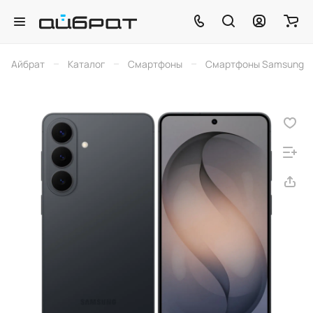
–
–
–
Айбрат
Каталог
Смартфоны
Смартфоны Samsung