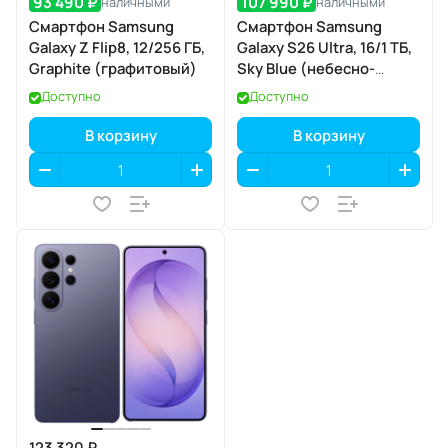
93 490 ₽
107 990 ₽
наличными
наличными
Смартфон Samsung
Смартфон Samsung
Galaxy Z Flip8, 12/256 ГБ,
Galaxy S26 Ultra, 16/1 ТБ,
Graphite (графитовый)
Sky Blue (небесно-
голубой)
Доступно
Доступно
В корзину
В корзину
123 320 ₽