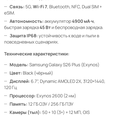
Связь:
5G,
Wi-Fi 7
, Bluetooth, NFC, Dual SIM +
eSIM.
Автономность:
аккумулятор
4900 мА·ч
,
быстрая зарядка
45 Вт
и беспроводная зарядка.
Защита IP68:
устойчивость к воде и пыли в
повседневных сценариях.
Технические характеристики:
Модель:
Samsung Galaxy S26 Plus (Exynos)
Цвет:
Black (чёрный)
Дисплей:
6.7", Dynamic AMOLED 2X, 3120×1440,
120 Гц
Процессор:
Exynos 2600 (2 нм)
Память:
12 ГБ ОЗУ / 256 ГБ ПЗУ
Камеры (тыл):
50 + 10 (3×) + 12 МП, OIS