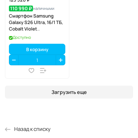
110 990 ₽
наличными
Смартфон Samsung
Galaxy S26 Ultra, 16/1 ТБ,
Cobalt Violet
(кобальтовый
Доступно
фиолетовый)
В корзину
Загрузить еще
Назад к списку