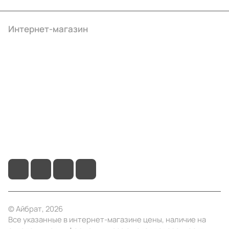
Интернет-магазин
Компания
Информация
Помощь
+7 (495) 414-10-20
info@ibrat.ru
© Айбрат, 2026
Все указанные в интернет-магазине цены, наличие на