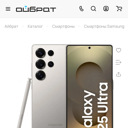
–
–
–
Айбрат
Каталог
Смартфоны
Смартфоны Samsung