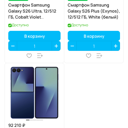
Смартфон Samsung
Смартфон Samsung
Galaxy S26 Ultra, 12/512
Galaxy S26 Plus (Exynos),
ГБ, Cobalt Violet
12/512 ГБ, White (белый)
(кобальтовый
Доступно
Доступно
фиолетовый)
В корзину
В корзину
92 210 ₽