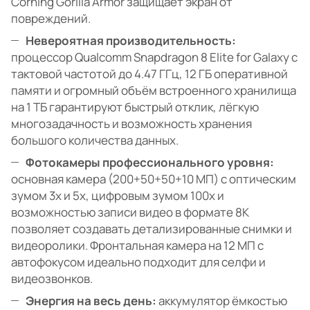
Corning Gorilla Armor защищает экран от
повреждений.
Невероятная производительность:
процессор Qualcomm Snapdragon 8 Elite for Galaxy с
тактовой частотой до 4.47 ГГц, 12 ГБ оперативной
памяти и огромный объём встроенного хранилища
на 1 ТБ гарантируют быстрый отклик, лёгкую
многозадачность и возможность хранения
большого количества данных.
Фотокамеры профессионального уровня:
основная камера (200+50+50+10 МП) с оптическим
зумом 3x и 5x, цифровым зумом 100x и
возможностью записи видео в формате 8K
позволяет создавать детализированные снимки и
видеоролики. Фронтальная камера на 12 МП с
автофокусом идеально подходит для селфи и
видеозвонков.
Энергия на весь день:
аккумулятор ёмкостью