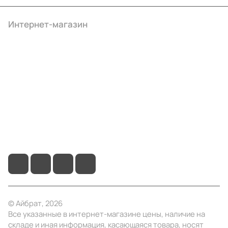
Интернет-магазин
Компания
Информация
Помощь
+7 (495) 414-10-20
info@ibrat.ru
© Айбрат, 2026
Все указанные в интернет-магазине цены, наличие на
складе и иная информация, касающаяся товара, носят