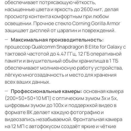
обеспечивает потрясающую чёткость,
насыщенные цвета и яркость до 2600 нит, делая
просмотр контента комфортным при любом
освещении. Прочное стекло Corning Gorilla Armor
защищает дисплей от царапин и повреждений.
Максимальная производительность:
процессор Qualcomm Snapdragon 8 Elite for Galaxy с
тактовой частотой до 4.47 ГГц, 12 ГБ оперативной
памяти и внушительный объём хранилища в 1 ТБ
обеспечивают молниеносную работу устройства,
лёгкую многозадачность и место для хранения
всех ваших данных.
Профессиональные камеры:
основная камера
(200+50+50+10 МП) с оптическим зумом 3x и 5x,
цифровым зумом до 100x и поддержкой видео в
формате 8K делает каждую фотографию и
видеозапись незабываемой. Фронтальная камера
на 12 МП с автофокусом создаёт яркие и чёткие