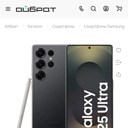
–
–
–
Айбрат
Каталог
Смартфоны
Смартфоны Samsung