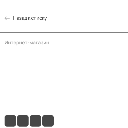
Назад к списку
Интернет-магазин
Компания
Информация
Помощь
+7 (495) 414-10-20
info@ibrat.ru