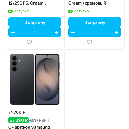
12/256 ГБ, Cream
Cream (кремовый)
(кремовый)
Доступно
Доступно
В корзину
В корзину
74 760 ₽
67 290 ₽
наличными
Смартфон Samsung