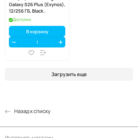
Galaxy S26 Plus (Exynos),
12/256 ГБ, Black
(чёрный)
Доступно
В корзину
Загрузить еще
Назад к списку
Интернет-магазин