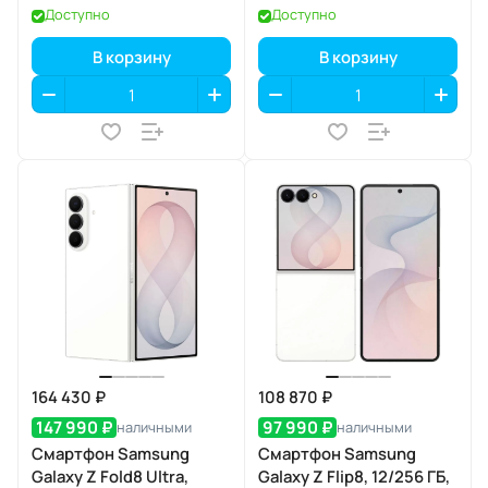
(графитовый)
(фиолетовая тень)
Доступно
Доступно
В корзину
В корзину
164 430 ₽
108 870 ₽
147 990 ₽
97 990 ₽
наличными
наличными
Смартфон Samsung
Смартфон Samsung
Galaxy Z Fold8 Ultra,
Galaxy Z Flip8, 12/256 ГБ,