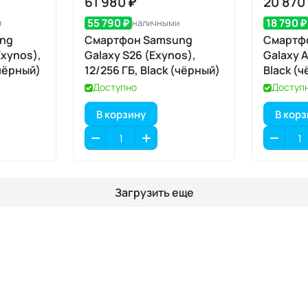
61 980 ₽
20 870
55 790 ₽
18 790 ₽
и
наличными
ng
Смартфон Samsung
Смартф
Exynos),
Galaxy S26 (Exynos),
Galaxy A
(чёрный)
12/256 ГБ, Black (чёрный)
Black (
Доступно
Доступ
В корзину
В кор
Загрузить еще