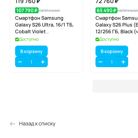
119 760 ₽
72 760 ₽
107 790 ₽
65 490 ₽
наличными
наличным
Смартфон Samsung
Смартфон Samsu
Galaxy S26 Ultra, 16/1 ТБ,
Galaxy S26 Plus (
Cobalt Violet
12/256 ГБ, Black 
(кобальтовый
Доступно
Доступно
фиолетовый)
В корзину
В корзину
Назад к списку