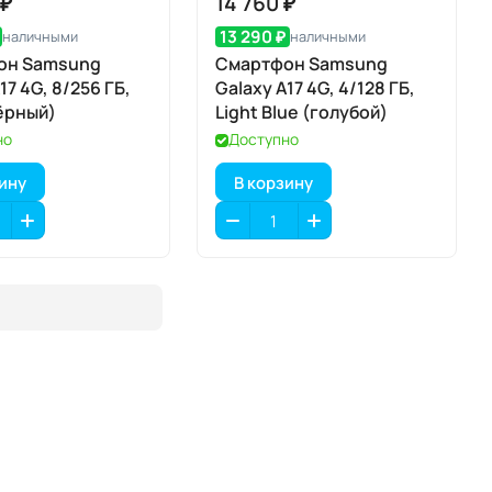
 ₽
14 760 ₽
13 290 ₽
наличными
наличными
он Samsung
Смартфон Samsung
17 4G, 8/256 ГБ,
Galaxy A17 4G, 4/128 ГБ,
чёрный)
Light Blue (голубой)
но
Доступно
зину
В корзину