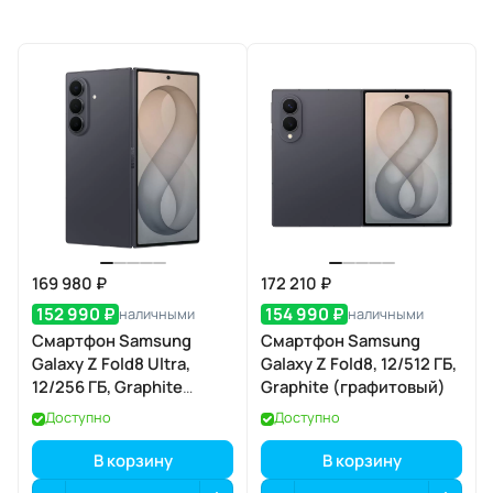
169 980 ₽
172 210 ₽
152 990 ₽
154 990 ₽
наличными
наличными
Смартфон Samsung
Смартфон Samsung
Galaxy Z Fold8 Ultra,
Galaxy Z Fold8, 12/512 ГБ,
12/256 ГБ, Graphite
Graphite (графитовый)
(графитовый)
Доступно
Доступно
В корзину
В корзину