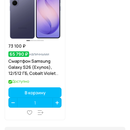
73 100 ₽
65 790 ₽
наличными
Смартфон Samsung
Galaxy S26 (Exynos),
12/512 ГБ, Cobalt Violet
(кобальтовый
Доступно
фиолетовый)
В корзину