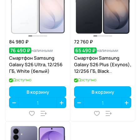
84 980 ₽
72 760 ₽
76 490 ₽
65 490 ₽
наличными
наличными
Смартфон Samsung
Смартфон Samsung
Galaxy S26 Ultra, 12/256
Galaxy S26 Plus (Exynos),
ГБ, White (белый)
12/256 ГБ, Black
(чёрный)
Доступно
Доступно
В корзину
В корзину