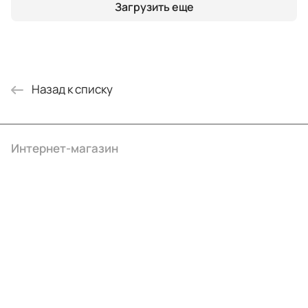
Загрузить еще
Назад к списку
Интернет-магазин
Компания
Информация
Помощь
+7 (495) 414-10-20
info@ibrat.ru