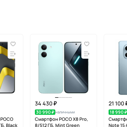
34 430 ₽
21 100 
30 990 ₽
18 990 
наличными
i POCO
Смартфон POCO X8 Pro,
Смартфо
Б, Black
8/512 ГБ, Mint Green
Note 15 