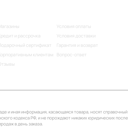
Информация
Помощь
Магазины
Условия оплаты
Кредит и рассрочка
Условия доставки
Подарочный сертификат
Гарантия и возврат
Корпоративным клиентам
Вопрос-ответ
Отзывы
ладе и иная информация, касающаяся товара, носят справочны
ского кодекса РФ, и не порождают никаких юридических посл
родаж в день заказа.