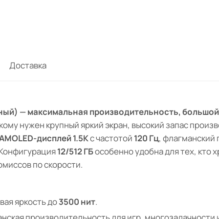
Доставка
ёрный) — максимальная производительность, большой
кому нужен крупный яркий экран, высокий запас прои
AMOLED-дисплей 1.5K
с частотой
120 Гц
, флагманский
 Конфигурация
12/512 ГБ
особенно удобна для тех, кто 
омиссов по скорости.
вая яркость до
3500 нит
.
нская производительность для игр, многозадачности и