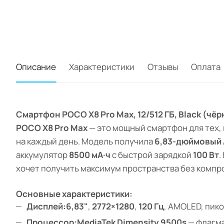
Описание
Характеристики
Отзывы
Оплата
Смартфон POCO X8 Pro Max, 12/512 ГБ, Black (ч
POCO X8 Pro Max
— это мощный смартфон для тех, 
на каждый день. Модель получила
6,83-дюймовый 
аккумулятор
8500 мА·ч
с быстрой зарядкой
100 Вт
.
хочет получить максимум пространства без компр
Основные характеристики:
Дисплей:
6,83"
,
2772×1280
,
120 Гц
, AMOLED, пико
Процессор:
MediaTek Dimensity 9500s
— флагма