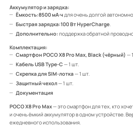
Аккумулятор и зарядка:
Ёмкость:
8500 мА·ч
для очень долгой автономно
Быстрая зарядка:
100 Вт HyperCharge
.
Дополнительно:
поддержка обратной проводно
Комплектация:
Смартфон POCO X8 Pro Max, Black (чёрный)
— 1
Кабель USB Type-C
— 1 шт.
Скрепка для SIM-лотка
— 1 шт.
Защитный чехол
— 1 шт.
Документация
POCO X8 Pro Max
— это смартфон для тех, кто хо
и очень ёмкий аккумулятор в одном устройстве. В
ежедневного использования.