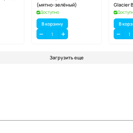
(мятно-зелёный)
Glacier 
лед)
Доступно
Доступ
В корзину
В кор
Загрузить еще