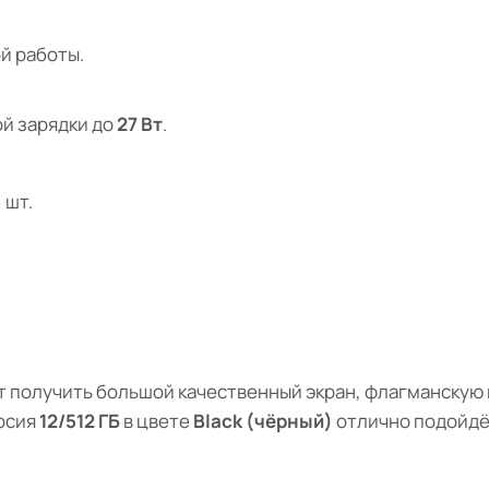
й работы.
й зарядки до
27 Вт
.
 шт.
чет получить большой качественный экран, флагманску
ерсия
12/512 ГБ
в цвете
Black (чёрный)
отлично подойдёт