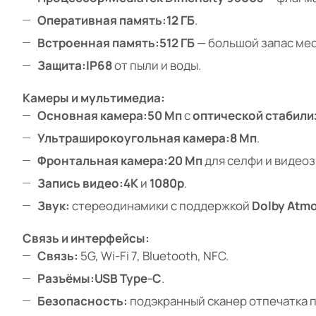
Оперативная память:
12 ГБ
.
Встроенная память:
512 ГБ
— большой запас мес
Защита:
IP68
от пыли и воды.
Камеры и мультимедиа:
Основная камера:
50 Мп
с
оптической стабили
Ультраширокоугольная камера:
8 Мп
.
Фронтальная камера:
20 Мп
для селфи и видеоз
Запись видео:
4K
и
1080p
.
Звук:
стереодинамики с поддержкой
Dolby Atm
Связь и интерфейсы:
Связь:
5G, Wi-Fi 7, Bluetooth, NFC.
Разъёмы:
USB Type-C
.
Безопасность:
подэкранный сканер отпечатка п