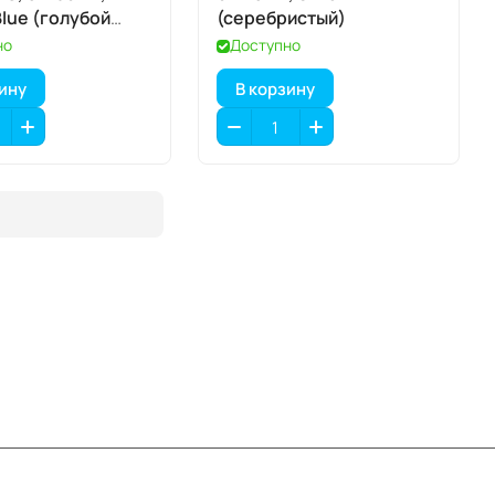
Blue (голубой
(серебристый)
но
Доступно
зину
В корзину