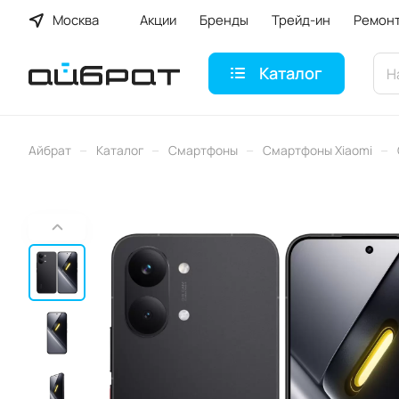
Москва
Акции
Бренды
Трейд-ин
Ремон
Каталог
–
–
–
–
Айбрат
Каталог
Смартфоны
Смартфоны Xiaomi