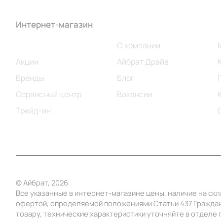
Интернет-магазин
Компания
Каталог
О компании
Акции
Айбрат Драйв
Бренды
Блог
Сервисный центр
Вакансии
Трейд-ин
© Айбрат, 2026
Все указанные в интернет-магазине цены, наличие на ск
офертой, определяемой положениями Статьи 437 Граждан
товару, технические характеристики уточняйте в отделе п