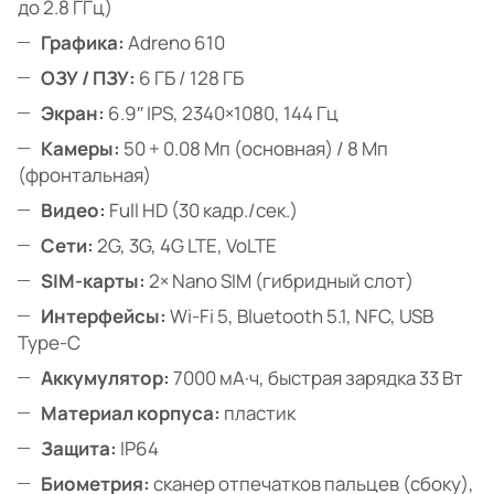
до 2.8 ГГц)
Графика:
Adreno 610
ОЗУ / ПЗУ:
6 ГБ / 128 ГБ
Экран:
6.9″ IPS, 2340×1080, 144 Гц
Камеры:
50 + 0.08 Мп (основная) / 8 Мп
(фронтальная)
Видео:
Full HD (30 кадр./сек.)
Сети:
2G, 3G, 4G LTE, VoLTE
SIM-карты:
2× Nano SIM (гибридный слот)
Интерфейсы:
Wi-Fi 5, Bluetooth 5.1, NFC, USB
Type-C
Аккумулятор:
7000 мА·ч, быстрая зарядка 33 Вт
Материал корпуса:
пластик
Защита:
IP64
Биометрия:
сканер отпечатков пальцев (сбоку),