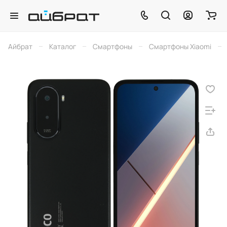
–
–
–
–
Айбрат
Каталог
Смартфоны
Смартфоны Xiaomi