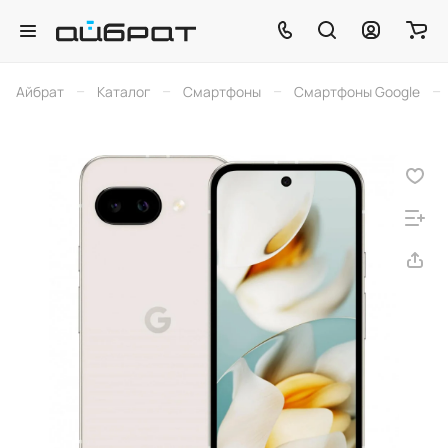
–
–
–
–
Айбрат
Каталог
Смартфоны
Смартфоны Google