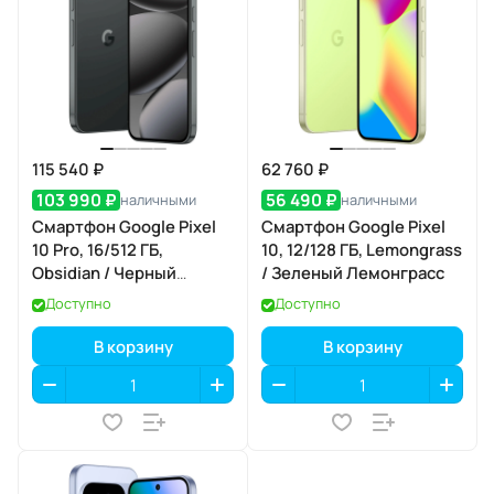
115 540 ₽
62 760 ₽
103 990 ₽
56 490 ₽
наличными
наличными
Смартфон Google Pixel
Смартфон Google Pixel
10 Pro, 16/512 ГБ,
10, 12/128 ГБ, Lemongrass
Obsidian / Черный
/ Зеленый Лемонграсс
Обсидиан
Доступно
Доступно
В корзину
В корзину