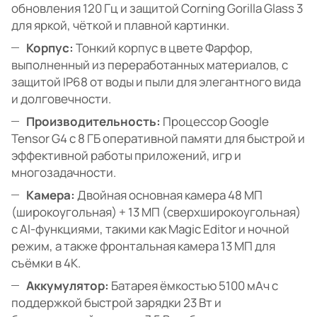
обновления 120 Гц и защитой Corning Gorilla Glass 3
для яркой, чёткой и плавной картинки.
Корпус:
Тонкий корпус в цвете Фарфор,
выполненный из переработанных материалов, с
защитой IP68 от воды и пыли для элегантного вида
и долговечности.
Производительность:
Процессор Google
Tensor G4 с 8 ГБ оперативной памяти для быстрой и
эффективной работы приложений, игр и
многозадачности.
Камера:
Двойная основная камера 48 МП
(широкоугольная) + 13 МП (сверхширокоугольная)
с AI-функциями, такими как Magic Editor и ночной
режим, а также фронтальная камера 13 МП для
съёмки в 4K.
Аккумулятор:
Батарея ёмкостью 5100 мАч с
поддержкой быстрой зарядки 23 Вт и