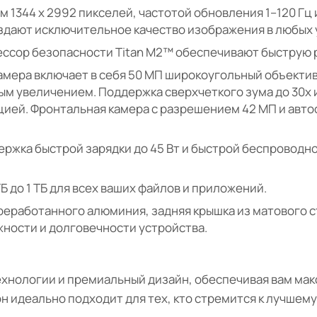
 1344 x 2992 пикселей, частотой обновления 1–120 Гц и
создают исключительное качество изображения в любых 
ессор безопасности Titan M2™ обеспечивают быструю 
мера включает в себя 50 МП широкоугольный объекти
ым увеличением. Поддержка сверхчеткого зума до 30x и
цией. Фронтальная камера с разрешением 42 МП и авт
ержка быстрой зарядки до 45 Вт и быстрой беспровод
ГБ до 1 ТБ для всех ваших файлов и приложений.
еработанного алюминия, задняя крышка из матового стек
ежности и долговечности устройства.
ехнологии и премиальный дизайн, обеспечивая вам ма
идеально подходит для тех, кто стремится к лучшему 