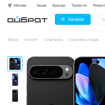
Москва
Акции
Бренды
Трейд-ин
Ремон
Каталог
–
–
–
–
Айбрат
Каталог
Смартфоны
Смартфоны Google