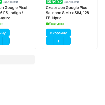
₽
35 990 ₽
наличными
наличными
н Google Pixel
Смартфон Google Pixel
6 ГБ, Indigo /
9a, nano SIM + eSIM, 128
ндиго
ГБ, Ирис
но
Доступно
зину
В корзину