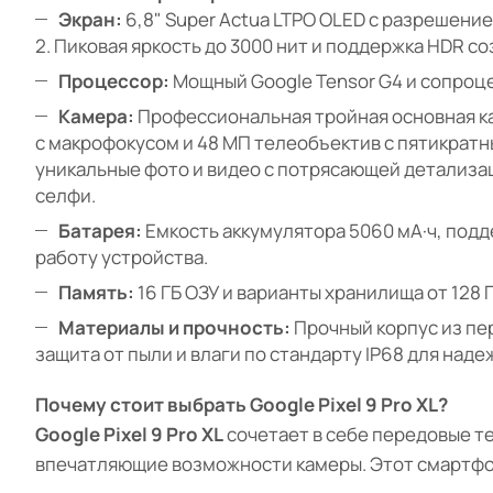
Экран:
6,8" Super Actua LTPO OLED с разрешением
2. Пиковая яркость до 3000 нит и поддержка HDR 
Процессор:
Мощный Google Tensor G4 и сопроц
Камера:
Профессиональная тройная основная ка
с макрофокусом и 48 МП телеобъектив с пятикратн
уникальные фото и видео с потрясающей детализа
селфи.
Батарея:
Емкость аккумулятора 5060 мА·ч, подд
работу устройства.
Память:
16 ГБ ОЗУ и варианты хранилища от 128 
Материалы и прочность:
Прочный корпус из пер
защита от пыли и влаги по стандарту IP68 для над
Почему стоит выбрать Google Pixel 9 Pro XL?
Google Pixel 9 Pro XL
сочетает в себе передовые т
впечатляющие возможности камеры. Этот смартфон 