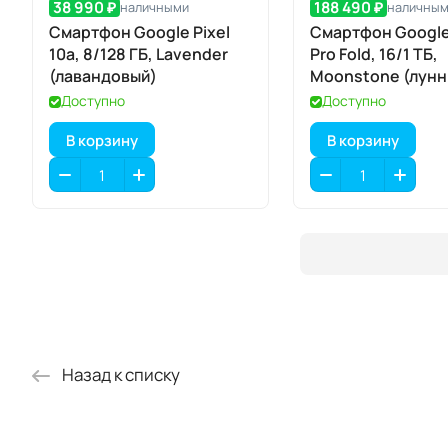
38 990 ₽
188 490 ₽
наличными
наличны
Смартфон Google Pixel
Смартфон Google 
10a, 8/128 ГБ, Lavender
Pro Fold, 16/1 ТБ,
(лавандовый)
Moonstone (лун
камень)
Доступно
Доступно
В корзину
В корзину
Назад к списку