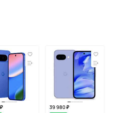
 ₽
39 980 ₽