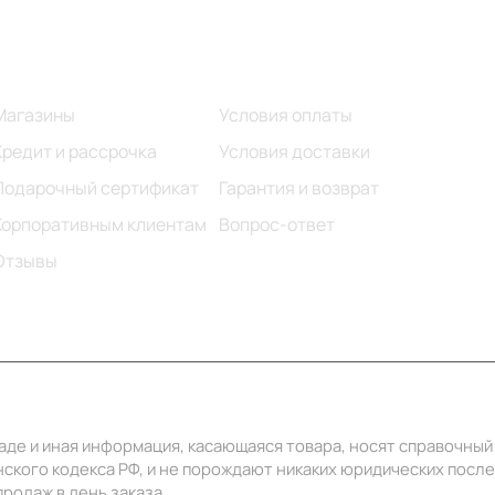
Информация
Помощь
Магазины
Условия оплаты
Кредит и рассрочка
Условия доставки
Подарочный сертификат
Гарантия и возврат
Корпоративным клиентам
Вопрос-ответ
Отзывы
ладе и иная информация, касающаяся товара, носят справочны
ского кодекса РФ, и не порождают никаких юридических посл
родаж в день заказа.