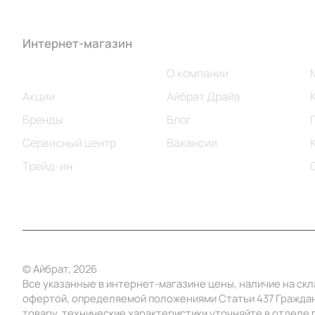
Интернет-магазин
Компания
Каталог
О компании
Акции
Айбрат Драйв
Бренды
Блог
Сервисный центр
Вакансии
Трейд-ин
© Айбрат, 2026
Все указанные в интернет-магазине цены, наличие на ск
офертой, определяемой положениями Статьи 437 Граждан
товару, технические характеристики уточняйте в отделе п