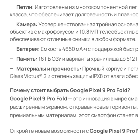
Петли:
Изготовлены из многокомпонентной леги
класса, что обеспечивает долговечность и плавнос
Камера:
Усовершенствованная тройная основная
объектив с макрофокусом и 10,8 МП телеобъектив 
обеспечивают отличные снимки в любом формате.
Батарея:
Емкость 4650 мА·ч с поддержкой быстро
Память:
16 ГБ ОЗУ и варианты хранилища до 512 
Материалы и прочность:
Прочный корпус и петл
Glass Victus® 2 и степень защиты IPX8 от влаги о
Почему стоит выбрать Google Pixel 9 Pro Fold?
Google Pixel 9 Pro Fold
— это инновация в мире см
расширенным экраном, открывая новые горизонты 
премиальным материалам, этот смартфон станет в
Откройте новые возможности с
Google Pixel 9 Pro 