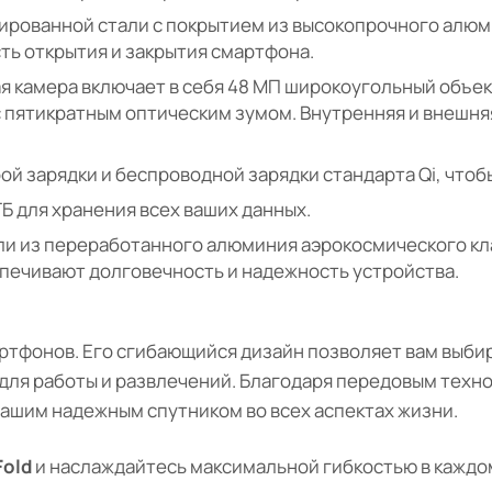
рованной стали с покрытием из высокопрочного алюм
ть открытия и закрытия смартфона.
 камера включает в себя 48 МП широкоугольный объек
с пятикратным оптическим зумом. Внутренняя и внешня
й зарядки и беспроводной зарядки стандарта Qi, чтобы
ГБ для хранения всех ваших данных.
и из переработанного алюминия аэрокосмического клас
беспечивают долговечность и надежность устройства.
артфонов. Его сгибающийся дизайн позволяет вам выби
для работы и развлечений. Благодаря передовым техн
ашим надежным спутником во всех аспектах жизни.
Fold
и наслаждайтесь максимальной гибкостью в каждо