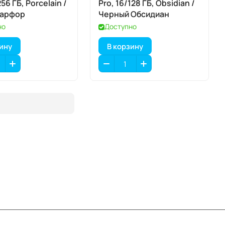
256 ГБ, Porcelain /
Pro, 16/128 ГБ, Obsidian /
Фарфор
Черный Обсидиан
но
Доступно
зину
В корзину