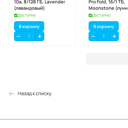
10a, 8/128 ГБ, Lavender
Pro Fold, 16/1 ТБ,
(лавандовый)
Moonstone (лун
камень)
Доступно
Доступно
В корзину
В корзину
Назад к списку