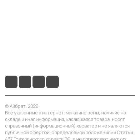
Компания
Информация
Помощь
+7 (495) 414-10-20
info@ibrat.ru
© Айбрат, 2026
Все указанные в интернет-магазине цены, наличие на
складе и иная информация, касающаяся товара, носят
справочный (информационный) характер и не являются
публичной офертой, определяемой положениями Статьи
437 Гражданского кодекса РФ, и не порождают никаких