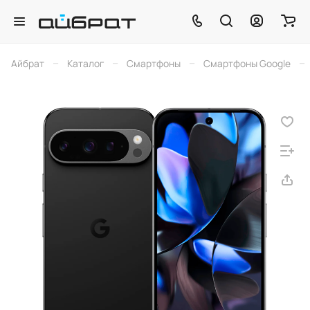
–
–
–
–
Айбрат
Каталог
Смартфоны
Смартфоны Google