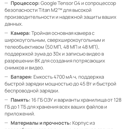
Процессор:
Google Tensor G4 и сопроцессор
безопасности Titan M2™ для высокой
производительности и надежной защиты ваших
данных.
Камера:
Тройная основная камера с
широкоугольным, сверхширокоугольным и
телеобъективом (50 МП, 48 МП и 48 МП),
поддержкой зума до 30x и записью видео в
разрешении 8K для создания потрясающих
снимков и видео.
Батарея:
Емкость 4700 мА·ч, поддержка
быстрой зарядки мощностью до 45 Вт и быстрой
беспроводной зарядки.
Память:
16 ГБ ОЗУ и варианты хранилища от 128
ГБ до 1 ТБ для хранения всех ваших файлов и
приложений.
Материалы и прочность:
Корпус из