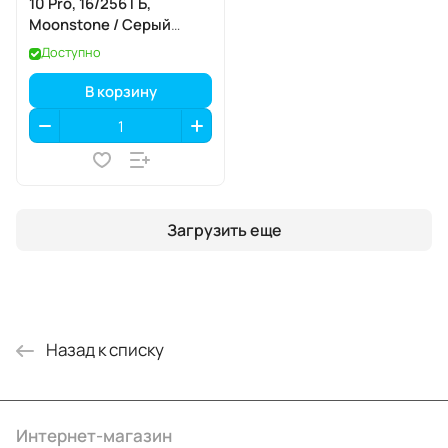
10 Pro, 16/256 ГБ,
Moonstone / Серый
Лунный Камень
Доступно
В корзину
Загрузить еще
Назад к списку
Интернет-магазин