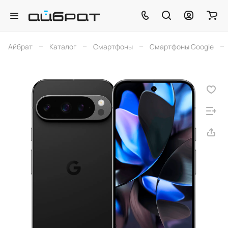
–
–
–
–
Айбрат
Каталог
Смартфоны
Смартфоны Google