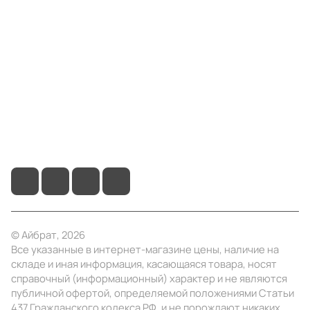
Компания
Информация
Помощь
+7 (495) 414-10-20
info@ibrat.ru
© Айбрат, 2026
Все указанные в интернет-магазине цены, наличие на
складе и иная информация, касающаяся товара, носят
справочный (информационный) характер и не являются
публичной офертой, определяемой положениями Статьи
437 Гражданского кодекса РФ, и не порождают никаких