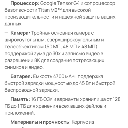
Процессор:
Google Tensor G4 и сопроцессор
безопасности Titan M2™ для высокой
производительности и надежной защиты ваших
данных.
Камера:
Тройная основная камера с
широкоугольным, сверхширокоугольным и
телеобъективом (50 МП, 48 МП и 48 МП),
поддержкой зума до 30x и записью видео в
разрешении 8K для создания потрясающих
снимков и видео.
Батарея:
Емкость 4700 мА·ч, поддержка
быстрой зарядки мощностью до 45 Вт и быстрой
беспроводной зарядки.
Память:
16 ГБ ОЗУ и варианты хранилища от 128
ГБ до 1 ТБ для хранения всех ваших файлов и
приложений.
Материалы и прочность:
Корпус из