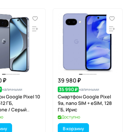
0 ₽
39 980 ₽
₽
35 990 ₽
наличными
наличными
н Google Pixel 10
Смартфон Google Pixel
512 ГБ,
9a, nano SIM + eSIM, 128
ne / Серый
ГБ, Ирис
 Камень
но
Доступно
зину
В корзину