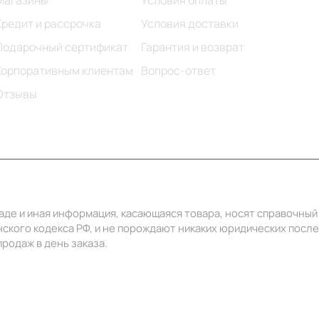
Магазины
Условия оплаты
Кредит и рассрочка
Условия доставки
Подарочный сертификат
Гарантия и возврат
Корпоративным клиентам
Вопрос-ответ
Отзывы
ладе и иная информация, касающаяся товара, носят справочны
ского кодекса РФ, и не порождают никаких юридических посл
родаж в день заказа.