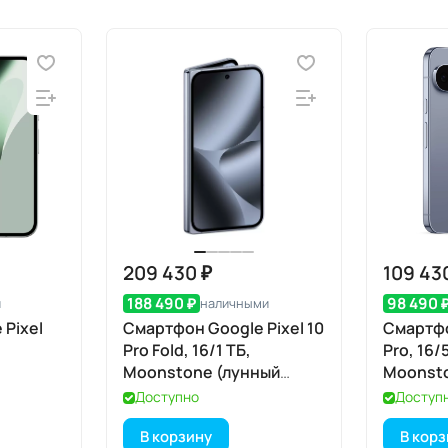
209 430 ₽
109 43
188 490 ₽
98 490 
и
наличными
Pixel
Смартфон Google Pixel 10
Смартфо
Pro Fold, 16/1 ТБ,
Pro, 16/
Moonstone (лунный
Moonsto
камень)
Лунный
Доступно
Доступ
В корзину
В кор