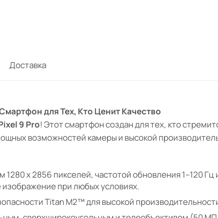
Доставка
й Смартфон для Тех, Кто Ценит Качество
ixel 9 Pro
! Этот смартфон создан для тех, кто стреми
 мощных возможностей камеры и высокой производител
 1280 x 2856 пикселей, частотой обновления 1–120 Гц и
е изображение при любых условиях.
зопасности Titan M2™ для высокой производительност
ьным, сверхширокоугольным и телеобъективом (50 МП, 