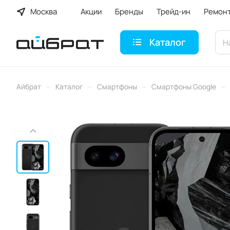
Москва
Акции
Бренды
Трейд-ин
Ремон
Каталог
–
–
–
–
Айбрат
Каталог
Смартфоны
Смартфоны Google