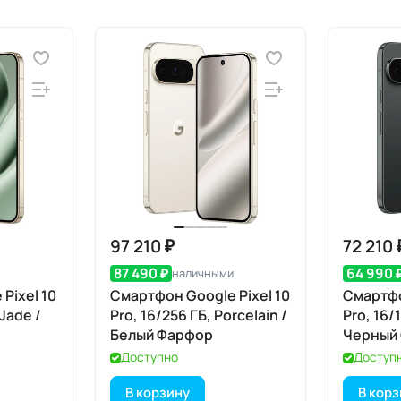
97 210 ₽
72 210 
87 490 ₽
64 990 
наличными
Pixel 10
Смартфон Google Pixel 10
Смартфо
 Jade /
Pro, 16/256 ГБ, Porcelain /
Pro, 16/
Белый Фарфор
Черный
Доступно
Доступ
В корзину
В кор