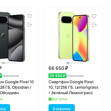
₽
66 650 ₽
₽
59 990 ₽
наличными
наличными
н Google Pixel 10
Смартфон Google Pixel
128 ГБ, Obsidian /
10, 12/256 ГБ, Lemongrass
 Обсидиан
/ Зеленый Лемонграсс
но
Доступно
зину
В корзину