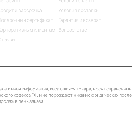
Магазины
Условия оплаты
Кредит и рассрочка
Условия доставки
Подарочный сертификат
Гарантия и возврат
Корпоративным клиентам
Вопрос-ответ
Отзывы
ладе и иная информация, касающаяся товара, носят справочны
ского кодекса РФ, и не порождают никаких юридических посл
родаж в день заказа.