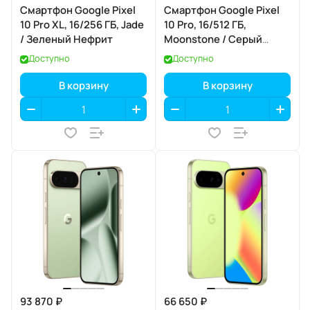
Смартфон Google Pixel
Смартфон Google Pixel
10 Pro XL, 16/256 ГБ, Jade
10 Pro, 16/512 ГБ,
/ Зеленый Нефрит
Moonstone / Серый
Лунный Камень
Доступно
Доступно
В корзину
В корзину
93 870 ₽
66 650 ₽