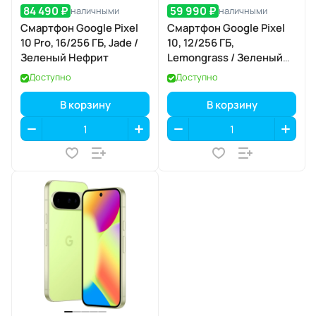
84 490 ₽
59 990 ₽
наличными
наличными
Смартфон Google Pixel
Смартфон Google Pixel
10 Pro, 16/256 ГБ, Jade /
10, 12/256 ГБ,
Зеленый Нефрит
Lemongrass / Зеленый
Лемонграсс
Доступно
Доступно
В корзину
В корзину