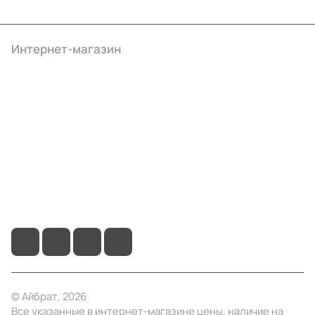
Интернет-магазин
Компания
Информация
Помощь
+7 (495) 414-10-20
info@ibrat.ru
© Айбрат, 2026
Все указанные в интернет-магазине цены, наличие на