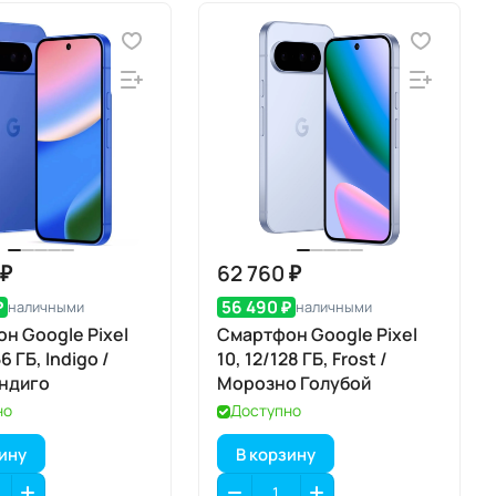
 ₽
62 760 ₽
₽
56 490 ₽
наличными
наличными
н Google Pixel
Смартфон Google Pixel
6 ГБ, Indigo /
10, 12/128 ГБ, Frost /
ндиго
Морозно Голубой
но
Доступно
зину
В корзину