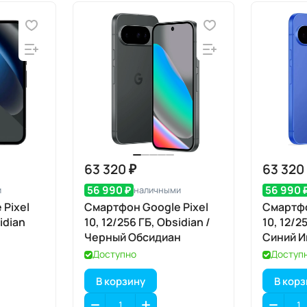
63 320 ₽
63 320
56 990 ₽
56 990 
и
наличными
Pixel
Смартфон Google Pixel
Смартфо
idian
10, 12/256 ГБ, Obsidian /
10, 12/25
Черный Обсидиан
Синий И
Доступно
Доступ
В корзину
В кор