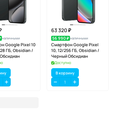
₽
63 320 ₽
₽
56 990 ₽
наличными
наличными
н Google Pixel 10
Смартфон Google Pixel
128 ГБ, Obsidian /
10, 12/256 ГБ, Obsidian /
 Обсидиан
Черный Обсидиан
но
Доступно
зину
В корзину