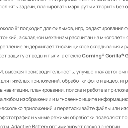
олнять задачи, планировать маршруты и творить без 
коло 8″ подходит для фильмов, игр, редактирования ф
тонкий, а складной механизм рассчитан на многолетн
репление выдерживает тысячи циклов складывания и р
ет защиту от воды и пыли, а стекло
Corning® Gorilla® G
, высокая производительность, улучшенная автономно
для тяжёлых приложений, обработки фото и видео, игр
в навигации, планировании, поиске и работе в приложе
на любом изображении и мгновенно ищите информацию
есколько приложений и перетаскивайте файлы или из
рофотография и умные режимы обработки позволяют пол
оты, Adaptive Battery оптимизирует расход энергии.