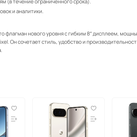
м (в течение ограниченного срока).
вок и аналитики.
то флагман нового уровня с гибким 8″ дисплеем, мощн
xel. Он сочетает стиль, удобство и производительнос
.