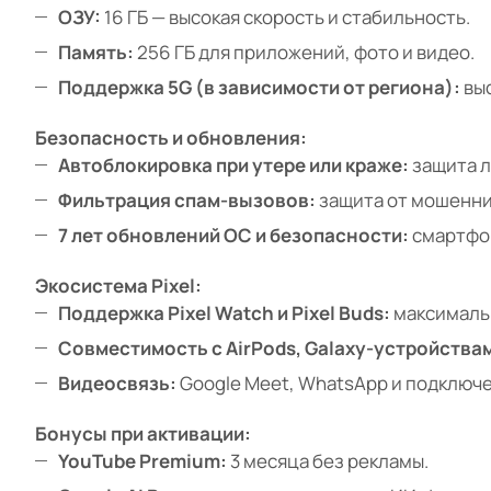
ОЗУ:
16 ГБ — высокая скорость и стабильность.
Память:
256 ГБ для приложений, фото и видео.
Поддержка 5G (в зависимости от региона):
выс
Безопасность и обновления:
Автоблокировка при утере или краже:
защита л
Фильтрация спам-вызовов:
защита от мошенни
7 лет обновлений ОС и безопасности:
смартфон
Экосистема Pixel:
Поддержка Pixel Watch и Pixel Buds:
максималь
Совместимость с AirPods, Galaxy-устройствам
Видеосвязь:
Google Meet, WhatsApp и подключе
Бонусы при активации:
YouTube Premium:
3 месяца без рекламы.