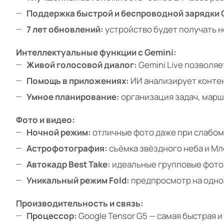
Поддержка быстрой и беспроводной зарядки Q
7 лет обновлений:
устройство будет получать н
Интеллектуальные функции с Gemini:
Живой голосовой диалог:
Gemini Live позволя
Помощь в приложениях:
ИИ анализирует контент
Умное планирование:
организация задач, марш
Фото и видео:
Ночной режим:
отличные фото даже при слабом
Астрофотография:
съёмка звёздного неба и Мл
Автокадр Best Take:
идеальные групповые фото,
Уникальный режим Fold:
предпросмотр на одной
Производительность и связь:
Процессор:
Google Tensor G5 — самая быстpая и