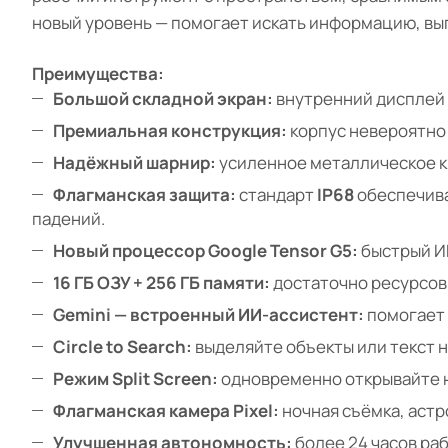
новый уровень — помогает искать информацию, вып
Преимущества:
Большой складной экран:
внутренний дисплей о
Премиальная конструкция:
корпус невероятно 
Надёжный шарнир:
усиленное металлическое к
Флагманская защита:
стандарт
IP68
обеспечива
падений.
Новый процессор Google Tensor G5:
быстрый ИИ
16 ГБ ОЗУ + 256 ГБ памяти:
достаточно ресурсов 
Gemini — встроенный ИИ-ассистент:
помогает 
Circle to Search:
выделяйте объекты или текст 
Режим Split Screen:
одновременно открывайте н
Флагманская камера Pixel:
ночная съёмка, аст
Улучшенная автономность:
более 24 часов раб