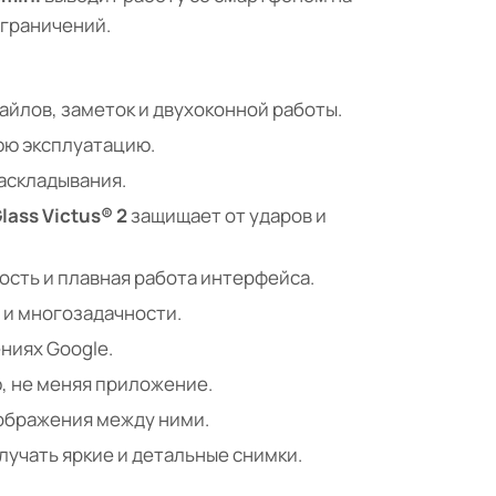
ограничений.
айлов, заметок и двухоконной работы.
юю эксплуатацию.
аскладывания.
lass Victus® 2
защищает от ударов и
сть и плавная работа интерфейса.
 и многозадачности.
ниях Google.
, не меняя приложение.
ображения между ними.
учать яркие и детальные снимки.