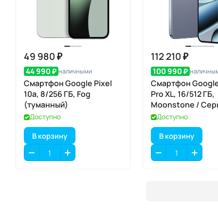
49 980 ₽
112 210 ₽
44 990 ₽
100 990 ₽
наличными
наличны
Смартфон Google Pixel
Смартфон Google 
10a, 8/256 ГБ, Fog
Pro XL, 16/512 ГБ,
(туманный)
Moonstone / Сер
Лунный Камень
Доступно
Доступно
В корзину
В корзину