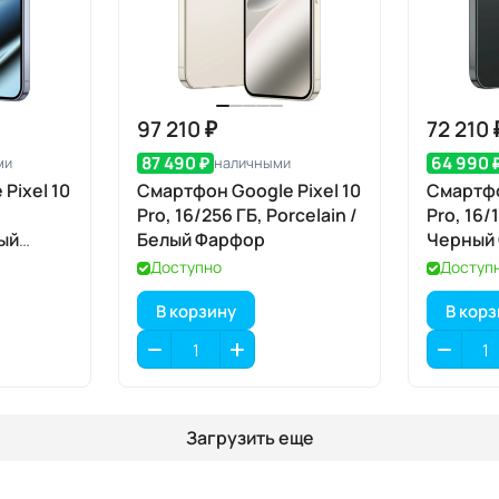
97 210 ₽
72 210 
87 490 ₽
64 990 
ми
наличными
Pixel 10
Смартфон Google Pixel 10
Смартфо
Pro, 16/256 ГБ, Porcelain /
Pro, 16/
ый
Белый Фарфор
Черный
Доступно
Доступ
В корзину
В кор
Загрузить еще