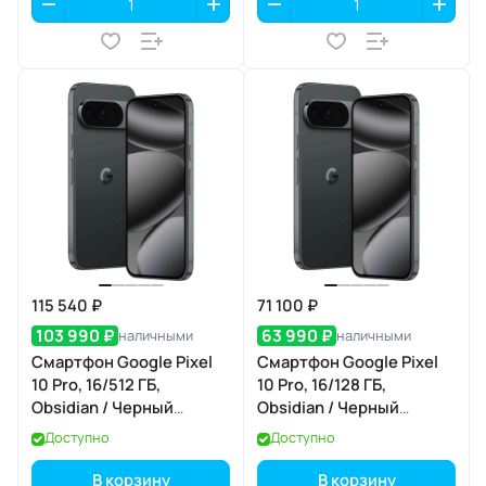
115 540 ₽
71 100 ₽
103 990 ₽
63 990 ₽
наличными
наличными
Смартфон Google Pixel
Смартфон Google Pixel
10 Pro, 16/512 ГБ,
10 Pro, 16/128 ГБ,
Obsidian / Черный
Obsidian / Черный
Обсидиан
Обсидиан
Доступно
Доступно
В корзину
В корзину