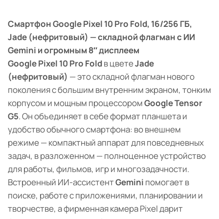
Смартфон Google Pixel 10 Pro Fold, 16/256 ГБ,
Jade (нефритовый) — складной флагман с ИИ
Gemini и огромным 8″ дисплеем
Google Pixel 10 Pro Fold
в цвете
Jade
(нефритовый)
— это складной флагман нового
поколения с большим внутренним экраном, тонким
корпусом и мощным процессором
Google Tensor
G5
. Он объединяет в себе формат планшета и
удобство обычного смартфона: во внешнем
режиме — компактный аппарат для повседневных
задач, в разложенном — полноценное устройство
для работы, фильмов, игр и многозадачности.
Встроенный ИИ-ассистент
Gemini
помогает в
поиске, работе с приложениями, планировании и
творчестве, а фирменная камера Pixel дарит