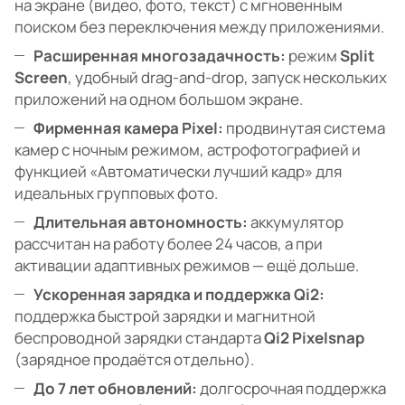
на экране (видео, фото, текст) с мгновенным
поиском без переключения между приложениями.
Расширенная многозадачность:
режим
Split
Screen
, удобный drag-and-drop, запуск нескольких
приложений на одном большом экране.
Фирменная камера Pixel:
продвинутая система
камер с ночным режимом, астрофотографией и
функцией «Автоматически лучший кадр» для
идеальных групповых фото.
Длительная автономность:
аккумулятор
рассчитан на работу более 24 часов, а при
активации адаптивных режимов — ещё дольше.
Ускоренная зарядка и поддержка Qi2:
поддержка быстрой зарядки и магнитной
беспроводной зарядки стандарта
Qi2 Pixelsnap
(зарядное продаётся отдельно).
До 7 лет обновлений:
долгосрочная поддержка