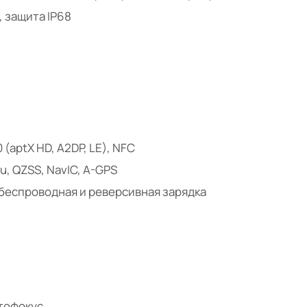
, защита IP68
0 (aptX HD, A2DP, LE), NFC
u, QZSS, NavIC, A-GPS
, беспроводная и реверсивная зарядка
втофокус