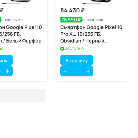
 ₽
84 430 ₽
₽
75 990 ₽
наличными
наличными
н Google Pixel 10
Смартфон Google Pixel 10
16/256 ГБ,
Pro XL, 16/256 ГБ,
in / Белый Фарфор
Obsidian / Черный
Обсидиан
но
Доступно
зину
В корзину