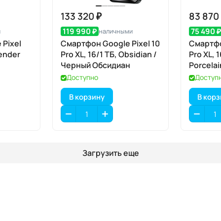
133 320 ₽
83 870
119 990 ₽
75 490 
и
наличными
Pixel
Смартфон Google Pixel 10
Смартфо
vender
Pro XL, 16/1 ТБ, Obsidian /
Pro XL, 
Черный Обсидиан
Porcela
Доступно
Доступ
В корзину
В кор
Загрузить еще