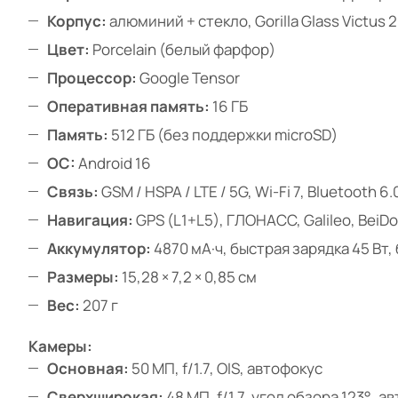
Корпус:
алюминий + стекло, Gorilla Glass Victus 2
Цвет:
Porcelain (белый фарфор)
Процессор:
Google Tensor
Оперативная память:
16 ГБ
Память:
512 ГБ (без поддержки microSD)
ОС:
Android 16
Связь:
GSM / HSPA / LTE / 5G, Wi-Fi 7, Bluetooth 6.
Навигация:
GPS (L1+L5), ГЛОНАСС, Galileo, BeiDo
Аккумулятор:
4870 мА·ч, быстрая зарядка 45 Вт
Размеры:
15,28 × 7,2 × 0,85 см
Вес:
207 г
Камеры:
Основная:
50 МП, f/1.7, OIS, автофокус
Сверхширокая:
48 МП, f/1.7, угол обзора 123°, а