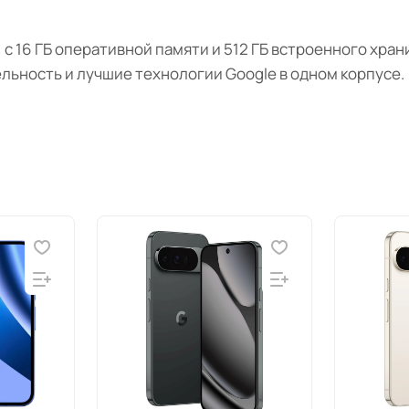
ор) с 16 ГБ оперативной памяти и 512 ГБ встроенного х
ельность и лучшие технологии Google в одном корпусе.