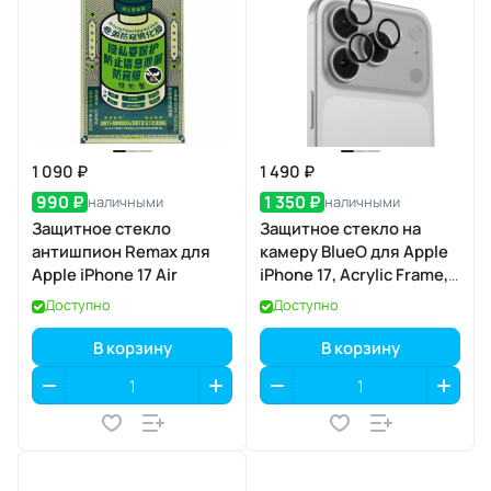
1 090 ₽
1 490 ₽
990 ₽
1 350 ₽
наличными
наличными
Защитное стекло
Защитное стекло на
антишпион Remax для
камеру BlueO для Apple
Apple iPhone 17 Air
iPhone 17, Acrylic Frame,
2 шт., Clear
Доступно
Доступно
(прозрачный), с
аппликатором
В корзину
В корзину