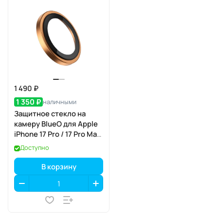
1 490 ₽
1 350 ₽
наличными
Защитное стекло на
камеру BlueO для Apple
iPhone 17 Pro / 17 Pro Max,
Aluminium, 3 шт., Orange
Доступно
(оранжевый), с
аппликатором
В корзину