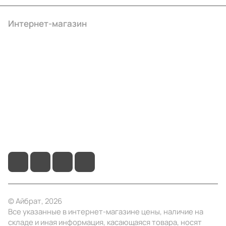
Интернет-магазин
Компания
Информация
Помощь
+7 (495) 414-10-20
info@ibrat.ru
© Айбрат, 2026
Все указанные в интернет-магазине цены, наличие на
складе и иная информация, касающаяся товара, носят