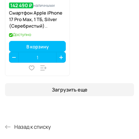
142 490 ₽
наличными
Смартфон Apple iPhone
17 Pro Max, 1 ТБ, Silver
(Серебристый)
SIM+eSIM
Доступно
В корзину
Загрузить еще
Назад к списку