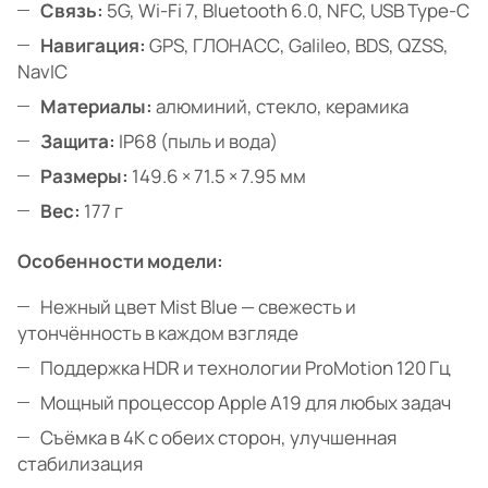
Связь:
5G, Wi-Fi 7, Bluetooth 6.0, NFC, USB Type-C
Навигация:
GPS, ГЛОНАСС, Galileo, BDS, QZSS,
NavIC
Материалы:
алюминий, стекло, керамика
Защита:
IP68 (пыль и вода)
Размеры:
149.6 × 71.5 × 7.95 мм
Вес:
177 г
Особенности модели:
Нежный цвет Mist Blue — свежесть и
утончённость в каждом взгляде
Поддержка HDR и технологии ProMotion 120 Гц
Мощный процессор Apple A19 для любых задач
Съёмка в 4K с обеих сторон, улучшенная
стабилизация