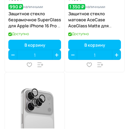
990 ₽
1 350 ₽
наличными
наличными
Защитное стекло
Защитное стекло
безрамочное SuperGlass
матовое AceCase
для Apple iPhone 16 Pro /
AceGlass Matte для
17 / 17 Pro
Apple iPhone 17 Pro
Доступно
Доступно
В корзину
В корзину