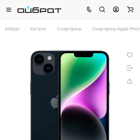
–
–
–
Айбрат
Каталог
Смартфоны
Смартфоны Apple iPho