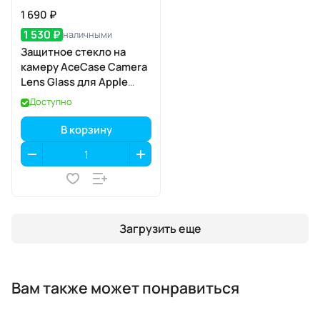
1 690 ₽
1 530 ₽
наличными
Защитное стекло на
камеру AceCase Camera
Lens Glass для Apple
iPhone 17 Pro / 17 Pro Max
Доступно
В корзину
Загрузить еще
Вам также может понравиться