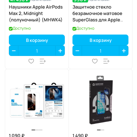
Наушники Apple AirPods
Защитное стекло
Max 2, Midnight
безрамочное матовое
(полуночный) (MHWK4)
SuperGlass для Apple
iPhone 17 / 16 Pro
Доступно
Доступно
В корзину
В корзину
1 090 ₽
1 490 ₽