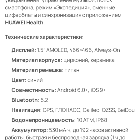
смартфона, режим «Экспедиция», сменные
циферблаты и синхронизация с приложением
HUAWEI Health
.
Технические характеристики:
Дисплей:
1.5″ AMOLED, 466×466, Always-On
Материал корпуса:
цирконий, керамика
Материал ремешка:
титан
Цвет:
синий
Совместимость:
Android 6.0+, iOS 9+
Bluetooth:
5.2
Навигация:
GPS, ГЛОНАСС, Galileo, QZSS, BeiDou
Водонепроницаемость:
10 ATM, IP68
Аккумулятор:
530 мА·ч, до 192 часов активной
работы, быстрая и беспроводная зарядка (1 ч до