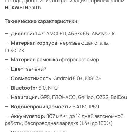
погоды, фонарик и синхронизация с приложением
HUAWEI Health
.
Технические характеристики:
Дисплей:
1.47″ AMOLED, 466×466, Always-On
Материал корпуса:
нержавеющая сталь,
пластик
Материал ремешка:
фторэластомер
Цвет:
зелёный
Совместимость:
Android 8.0+, iOS 13+
Bluetooth:
6.0, NFC
Навигация:
GPS, ГЛОНАСС, Galileo, QZSS, BeiDou
Водонепроницаемость:
5 ATM, IP69
Аккумулятор:
867 мА·ч, до 14 дней автономной
работы, беспроводная зарядка (1.4 ч до 100%)