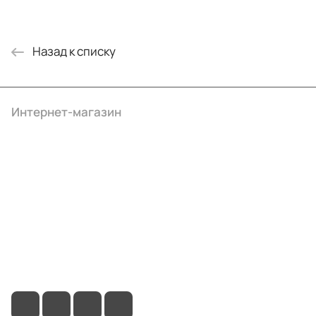
Назад к списку
Интернет-магазин
Компания
Информация
Помощь
+7 (495) 414-10-20
info@ibrat.ru