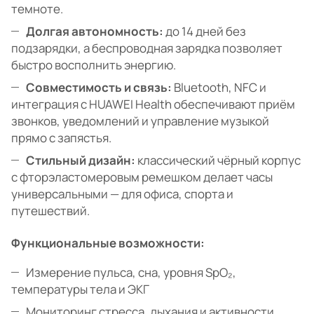
темноте.
Долгая автономность:
до 14 дней без
подзарядки, а беспроводная зарядка позволяет
быстро восполнить энергию.
Совместимость и связь:
Bluetooth, NFC и
интеграция с HUAWEI Health обеспечивают приём
звонков, уведомлений и управление музыкой
прямо с запястья.
Стильный дизайн:
классический чёрный корпус
с фторэластомеровым ремешком делает часы
универсальными — для офиса, спорта и
путешествий.
Функциональные возможности:
Измерение пульса, сна, уровня SpO₂,
температуры тела и ЭКГ
Мониторинг стресса, дыхания и активности