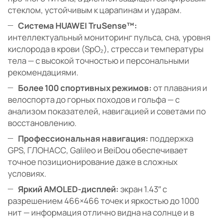
стеклом, устойчивым к царапинам и ударам.
Система HUAWEI TruSense™:
интеллектуальный мониторинг пульса, сна, уровня
кислорода в крови (SpO₂), стресса и температуры
тела — с высокой точностью и персональными
рекомендациями.
Более 100 спортивных режимов:
от плавания и
велоспорта до горных походов и гольфа — с
анализом показателей, навигацией и советами по
восстановлению.
Профессиональная навигация:
поддержка
GPS, ГЛОНАСС, Galileo и BeiDou обеспечивает
точное позиционирование даже в сложных
условиях.
Яркий AMOLED-дисплей:
экран 1.43″ с
разрешением 466×466 точек и яркостью до 1000
нит — информация отлично видна на солнце и в