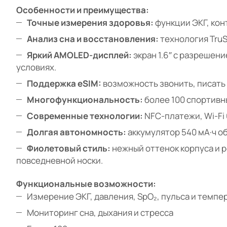
Особенности и преимущества:
Точные измерения здоровья:
функции ЭКГ, кон
Анализ сна и восстановления:
технология TruS
Яркий AMOLED-дисплей:
экран 1.6″ с разрешен
условиях.
Поддержка eSIM:
возможность звонить, писать 
Многофункциональность:
более 100 спортивн
Современные технологии:
NFC-платежи, Wi-Fi
Долгая автономность:
аккумулятор 540 мА·ч о
Фиолетовый стиль:
нежный оттенок корпуса и р
повседневной носки.
Функциональные возможности:
Измерение ЭКГ, давления, SpO₂, пульса и темпе
Мониторинг сна, дыхания и стресса