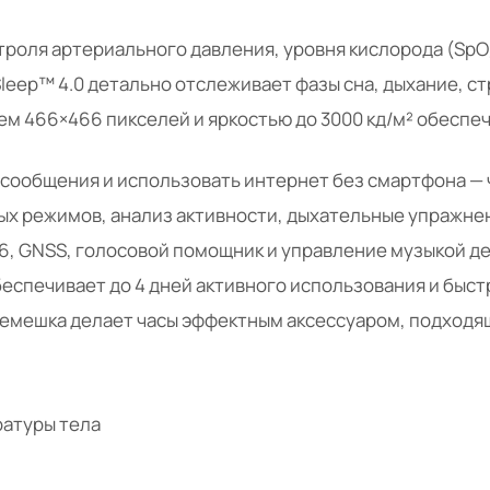
троля артериального давления, уровня кислорода (SpO₂
leep™ 4.0 детально отслеживает фазы сна, дыхание, ст
ием 466×466 пикселей и яркостью до 3000 кд/м² обесп
сообщения и использовать интернет без смартфона — 
ых режимов, анализ активности, дыхательные упражнен
 6, GNSS, голосовой помощник и управление музыкой д
беспечивает до 4 дней активного использования и быс
емешка делает часы эффектным аксессуаром, подходящи
ратуры тела