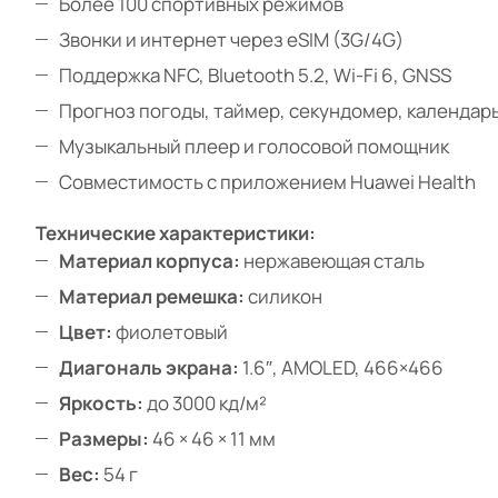
Более 100 спортивных режимов
Звонки и интернет через eSIM (3G/4G)
Поддержка NFC, Bluetooth 5.2, Wi-Fi 6, GNSS
Прогноз погоды, таймер, секундомер, календар
Музыкальный плеер и голосовой помощник
Совместимость с приложением Huawei Health
Технические характеристики:
Материал корпуса:
нержавеющая сталь
Материал ремешка:
силикон
Цвет:
фиолетовый
Диагональ экрана:
1.6″, AMOLED, 466×466
Яркость:
до 3000 кд/м²
Размеры:
46 × 46 × 11 мм
Вес:
54 г