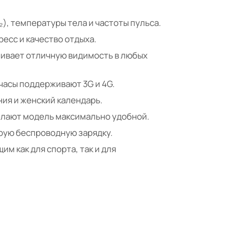
), температуры тела и частоты пульса.
ресс и качество отдыха.
ечивает отличную видимость в любых
часы поддерживают 3G и 4G.
ия и женский календарь.
елают модель максимально удобной.
трую беспроводную зарядку.
м как для спорта, так и для