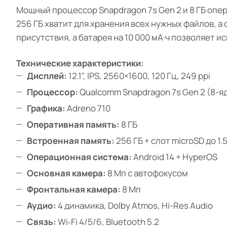
Мощный процессор Snapdragon 7s Gen 2 и 8 ГБ оп
256 ГБ хватит для хранения всех нужных файлов, а 
присутствия, а батарея на 10 000 мА·ч позволяет и
Технические характеристики:
Дисплей:
12.1", IPS, 2560×1600, 120 Гц, 249 ppi
Процессор:
Qualcomm Snapdragon 7s Gen 2 (8-яд
Графика:
Adreno 710
Оперативная память:
8 ГБ
Встроенная память:
256 ГБ + слот microSD до 1.
Операционная система:
Android 14 + HyperOS
Основная камера:
8 Мп с автофокусом
Фронтальная камера:
8 Мп
Аудио:
4 динамика, Dolby Atmos, Hi-Res Audio
Связь:
Wi‑Fi 4/5/6, Bluetooth 5.2