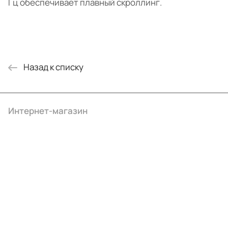
Гц обеспечивает плавный скроллинг.
Назад к списку
Интернет-магазин
Компания
Информация
Помощь
+7 (495) 414-10-20
info@ibrat.ru