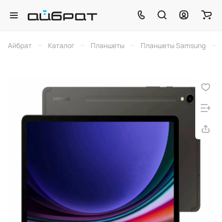
–
–
–
–
Айбрат
Каталог
Планшеты
Планшеты Samsung