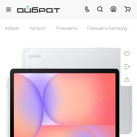
–
–
–
–
Айбрат
Каталог
Планшеты
Планшеты Samsung