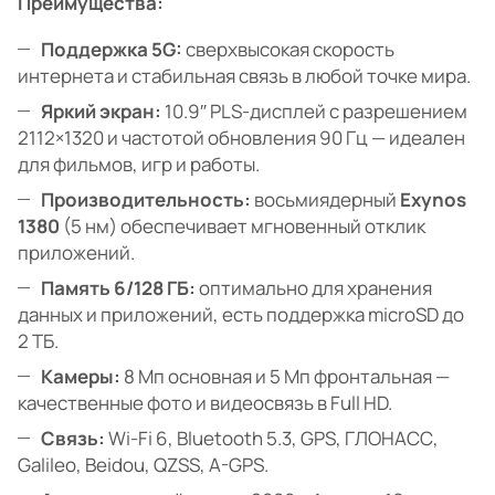
Преимущества:
Поддержка 5G:
сверхвысокая скорость
интернета и стабильная связь в любой точке мира.
Яркий экран:
10.9″ PLS-дисплей с разрешением
2112×1320 и частотой обновления 90 Гц — идеален
для фильмов, игр и работы.
Производительность:
восьмиядерный
Exynos
1380
(5 нм) обеспечивает мгновенный отклик
приложений.
Память 6/128 ГБ:
оптимально для хранения
данных и приложений, есть поддержка microSD до
2 ТБ.
Камеры:
8 Мп основная и 5 Мп фронтальная —
качественные фото и видеосвязь в Full HD.
Связь:
Wi-Fi 6, Bluetooth 5.3, GPS, ГЛОНАСС,
Galileo, Beidou, QZSS, A-GPS.