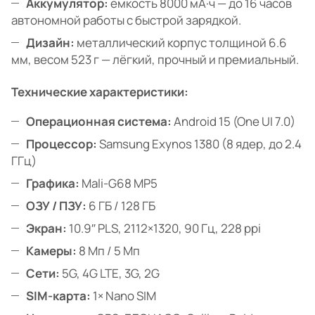
Аккумулятор:
ёмкость 8000 мА·ч — до 16 часов
автономной работы с быстрой зарядкой.
Дизайн:
металлический корпус толщиной 6.6
мм, весом 523 г — лёгкий, прочный и премиальный.
Технические характеристики:
Операционная система:
Android 15 (One UI 7.0)
Процессор:
Samsung Exynos 1380 (8 ядер, до 2.4
ГГц)
Графика:
Mali-G68 MP5
ОЗУ / ПЗУ:
6 ГБ / 128 ГБ
Экран:
10.9″ PLS, 2112×1320, 90 Гц, 228 ppi
Камеры:
8 Мп / 5 Мп
Сети:
5G, 4G LTE, 3G, 2G
SIM-карта:
1× Nano SIM