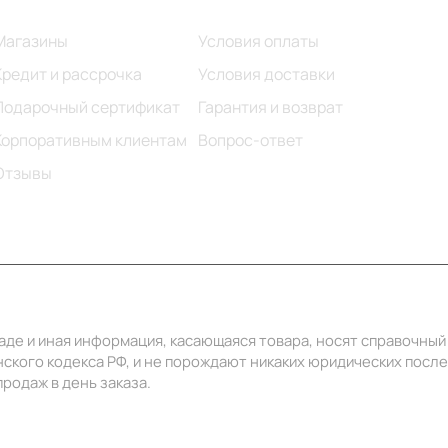
Магазины
Условия оплаты
Кредит и рассрочка
Условия доставки
Подарочный сертификат
Гарантия и возврат
Корпоративным клиентам
Вопрос-ответ
Отзывы
ладе и иная информация, касающаяся товара, носят справочны
ского кодекса РФ, и не порождают никаких юридических посл
родаж в день заказа.