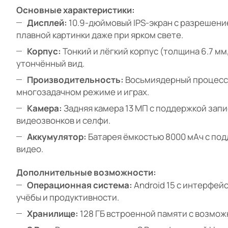
Основные характеристики:
Дисплей:
10.9-дюймовый IPS-экран с разрешение
плавной картинки даже при ярком свете.
Корпус:
Тонкий и лёгкий корпус (толщина 6.7 мм
утончённый вид.
Производительность:
Восьмиядерный процессор
многозадачном режиме и играх.
Камера:
Задняя камера 13 МП с поддержкой запи
видеозвонков и селфи.
Аккумулятор:
Батарея ёмкостью 8000 мАч с под
видео.
Дополнительные возможности:
Операционная система:
Android 15 с интерфейсо
учёбы и продуктивности.
Хранилище:
128 ГБ встроенной памяти с возмож