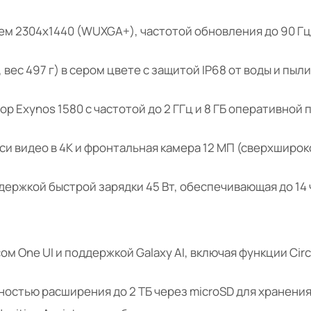
м 2304x1440 (WUXGA+), частотой обновления до 90 Гц и
, вес 497 г) в сером цвете с защитой IP68 от воды и п
 Exynos 1580 с частотой до 2 ГГц и 8 ГБ оперативной 
си видео в 4K и фронтальная камера 12 МП (сверхширо
держкой быстрой зарядки 45 Вт, обеспечивающая до 14
м One UI и поддержкой Galaxy AI, включая функции Circle
ностью расширения до 2 ТБ через microSD для хранения