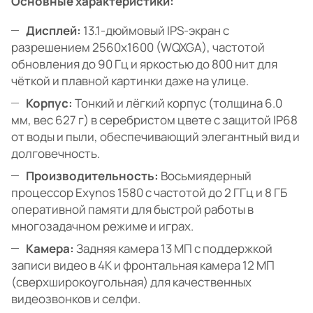
Основные характеристики:
Дисплей:
13.1-дюймовый IPS-экран с
разрешением 2560x1600 (WQXGA), частотой
обновления до 90 Гц и яркостью до 800 нит для
чёткой и плавной картинки даже на улице.
Корпус:
Тонкий и лёгкий корпус (толщина 6.0
мм, вес 627 г) в серебристом цвете с защитой IP68
от воды и пыли, обеспечивающий элегантный вид и
долговечность.
Производительность:
Восьмиядерный
процессор Exynos 1580 с частотой до 2 ГГц и 8 ГБ
оперативной памяти для быстрой работы в
многозадачном режиме и играх.
Камера:
Задняя камера 13 МП с поддержкой
записи видео в 4K и фронтальная камера 12 МП
(сверхширокоугольная) для качественных
видеозвонков и селфи.