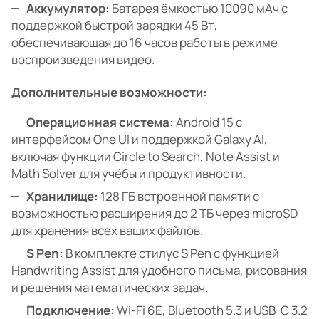
Аккумулятор:
Батарея ёмкостью 10090 мАч с
поддержкой быстрой зарядки 45 Вт,
обеспечивающая до 16 часов работы в режиме
воспроизведения видео.
Дополнительные возможности:
Операционная система:
Android 15 с
интерфейсом One UI и поддержкой Galaxy AI,
включая функции Circle to Search, Note Assist и
Math Solver для учёбы и продуктивности.
Хранилище:
128 ГБ встроенной памяти с
возможностью расширения до 2 ТБ через microSD
для хранения всех ваших файлов.
S Pen:
В комплекте стилус S Pen с функцией
Handwriting Assist для удобного письма, рисования
и решения математических задач.
Подключение:
Wi-Fi 6E, Bluetooth 5.3 и USB-C 3.2