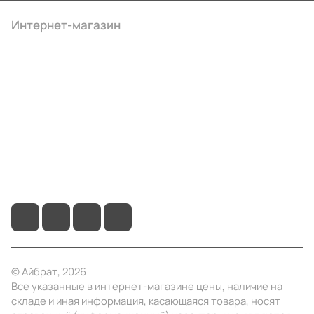
Интернет-магазин
Компания
Информация
Помощь
+7 (495) 414-10-20
info@ibrat.ru
© Айбрат, 2026
Все указанные в интернет-магазине цены, наличие на
складе и иная информация, касающаяся товара, носят