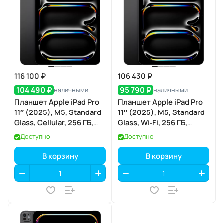
116 100 ₽
106 430 ₽
104 490 ₽
95 790 ₽
наличными
наличными
Планшет Apple iPad Pro
Планшет Apple iPad Pro
11″ (2025), M5, Standard
11″ (2025), M5, Standard
Glass, Cellular, 256 ГБ,
Glass, Wi‑Fi, 256 ГБ,
Space Black (тёмная
Space Black (тёмная
Доступно
Доступно
ночь)
ночь)
В корзину
В корзину