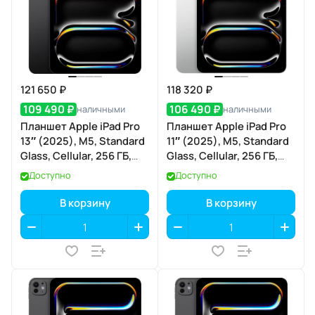
121 650 ₽
118 320 ₽
109 490 ₽
106 490 ₽
наличными
наличными
Планшет Apple iPad Pro
Планшет Apple iPad Pro
13″ (2025), M5, Standard
11″ (2025), M5, Standard
Glass, Cellular, 256 ГБ,
Glass, Cellular, 256 ГБ,
Space Black (тёмная
Silver (серебристый)
Доступно
Доступно
ночь)
В корзину
В корзину