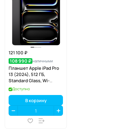
121 100 ₽
108 990 ₽
наличными
Планшет Apple iPad Pro
13 (2024), 512 ГБ,
Standard Glass, Wi-
Fi+Cellular, Черный
Доступно
космос
В корзину