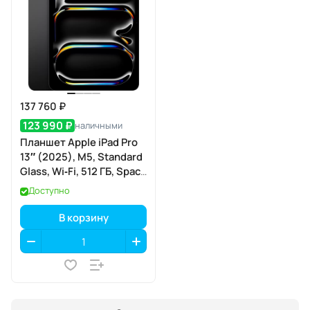
137 760 ₽
123 990 ₽
наличными
Планшет Apple iPad Pro
13″ (2025), M5, Standard
Glass, Wi‑Fi, 512 ГБ, Space
Black (тёмная ночь)
Доступно
В корзину