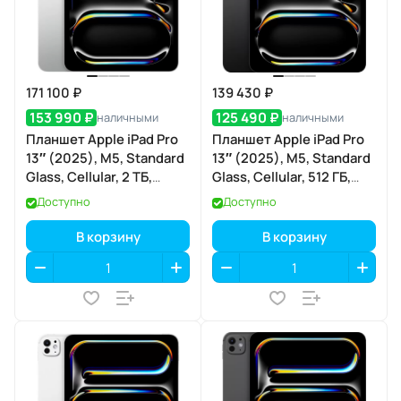
171 100 ₽
139 430 ₽
153 990 ₽
125 490 ₽
наличными
наличными
Планшет Apple iPad Pro
Планшет Apple iPad Pro
13″ (2025), M5, Standard
13″ (2025), M5, Standard
Glass, Cellular, 2 ТБ,
Glass, Cellular, 512 ГБ,
Silver (серебристый)
Space Black (тёмная
Доступно
Доступно
ночь)
В корзину
В корзину