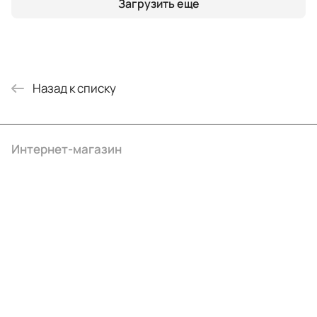
Загрузить еще
Назад к списку
Интернет-магазин
Компания
Информация
Помощь
+7 (495) 414-10-20
info@ibrat.ru