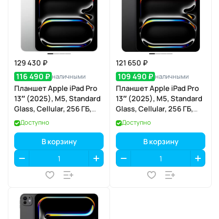
129 430 ₽
121 650 ₽
116 490 ₽
109 490 ₽
наличными
наличными
Планшет Apple iPad Pro
Планшет Apple iPad Pro
13″ (2025), M5, Standard
13″ (2025), M5, Standard
Glass, Cellular, 256 ГБ,
Glass, Cellular, 256 ГБ,
Silver (серебристый)
Space Black (тёмная
Доступно
Доступно
ночь)
В корзину
В корзину