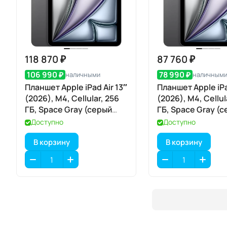
118 870 ₽
87 760 ₽
106 990 ₽
78 990 ₽
наличными
наличным
Планшет Apple iPad Air 13″
Планшет Apple iPa
(2026), M4, Cellular, 256
(2026), M4, Cellul
ГБ, Space Gray (серый
ГБ, Space Gray (
космос)
космос)
Доступно
Доступно
В корзину
В корзину