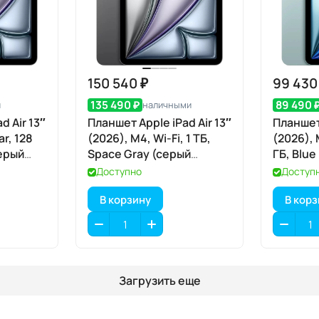
150 540 ₽
99 430
135 490 ₽
89 490 
и
наличными
d Air 13″
Планшет Apple iPad Air 13″
Планшет 
ar, 128
(2026), M4, Wi-Fi, 1 ТБ,
(2026), 
серый
Space Gray (серый
ГБ, Blue
космос)
Доступно
Доступ
В корзину
В кор
Загрузить еще