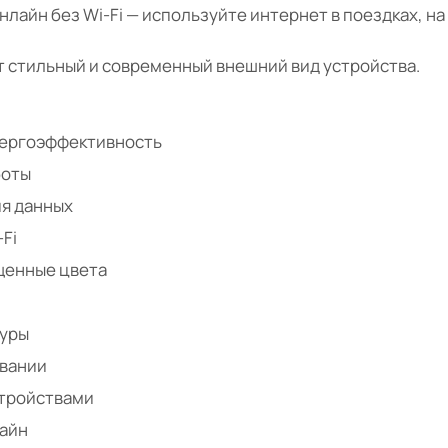
лайн без Wi-Fi — используйте интернет в поездках, на
 стильный и современный внешний вид устройства.
нергоэффективность
боты
я данных
Fi
ыщенные цвета
туры
овании
стройствами
айн