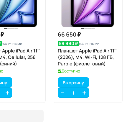
 ₽
66 650 ₽
₽
59 990 ₽
наличными
наличными
Apple iPad Air 11″
Планшет Apple iPad Air 11″
M4, Cellular, 256
(2026), M4, Wi-Fi, 128 ГБ,
 (синий)
Purple (фиолетовый)
но
Доступно
зину
В корзину