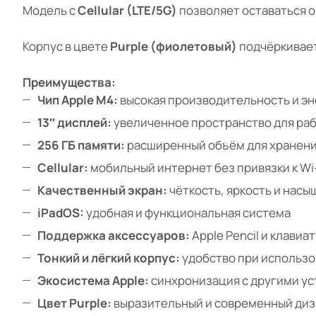
Модель с
Cellular (LTE/5G)
позволяет оставаться он
Корпус в цвете
Purple (фиолетовый)
подчёркивает
Преимущества:
Чип Apple M4:
высокая производительность и э
13″ дисплей:
увеличенное пространство для ра
256 ГБ памяти:
расширенный объём для хранени
Cellular:
мобильный интернет без привязки к Wi-
Качественный экран:
чёткость, яркость и нас
iPadOS:
удобная и функциональная система
Поддержка аксессуаров:
Apple Pencil и клавиа
Тонкий и лёгкий корпус:
удобство при использ
Экосистема Apple:
синхронизация с другими у
Цвет Purple:
выразительный и современный диз