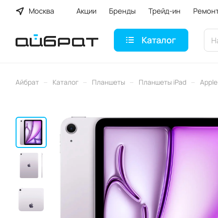
Москва
Акции
Бренды
Трейд-ин
Ремон
Каталог
–
–
–
–
Айбрат
Каталог
Планшеты
Планшеты iPad
Apple 