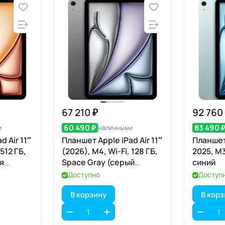
67 210 ₽
92 760
60 490 ₽
83 490 
и
наличными
d Air 11″
Планшет Apple iPad Air 11″
Планшет 
 512 ГБ,
(2026), M4, Wi-Fi, 128 ГБ,
2025, M3
я
Space Gray (серый
синий
космос)
Доступно
Доступ
В корзину
В кор