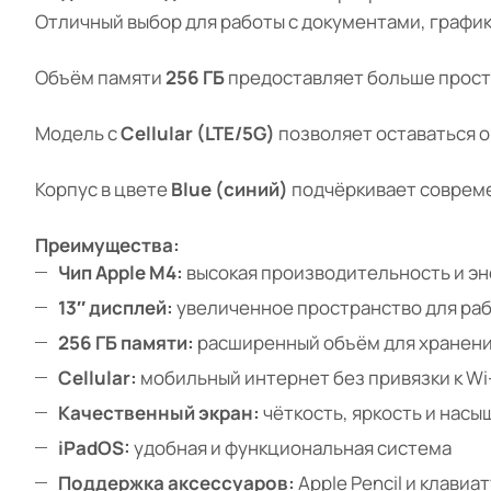
Отличный выбор для работы с документами, графи
Объём памяти
256 ГБ
предоставляет больше простр
Модель с
Cellular (LTE/5G)
позволяет оставаться он
Корпус в цвете
Blue (синий)
подчёркивает совреме
Преимущества:
Чип Apple M4:
высокая производительность и э
13″ дисплей:
увеличенное пространство для ра
256 ГБ памяти:
расширенный объём для хранени
Cellular:
мобильный интернет без привязки к Wi-
Качественный экран:
чёткость, яркость и нас
iPadOS:
удобная и функциональная система
Поддержка аксессуаров:
Apple Pencil и клавиа