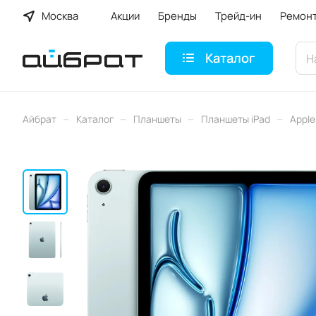
Москва
Акции
Бренды
Трейд-ин
Ремон
Каталог
–
–
–
–
Айбрат
Каталог
Планшеты
Планшеты iPad
Apple 