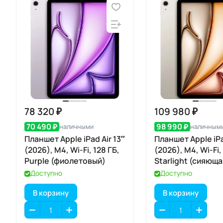
78 320 ₽
109 980 ₽
70 490 ₽
98 990 ₽
наличными
наличным
Планшет Apple iPad Air 13″
Планшет Apple iPa
(2026), M4, Wi-Fi, 128 ГБ,
(2026), M4, Wi-Fi,
Purple (фиолетовый)
Starlight (сияюща
звезда)
Доступно
Доступно
В корзину
В корзину