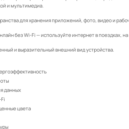
кой и мультимедиа.
анства для хранения приложений, фото, видео и рабо
лайн без Wi-Fi — используйте интернет в поездках, на
нный и выразительный внешний вид устройства.
нергоэффективность
боты
я данных
Fi
ыщенные цвета
туры