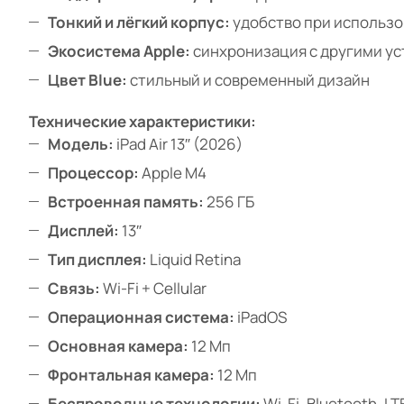
Тонкий и лёгкий корпус:
удобство при использ
Экосистема Apple:
синхронизация с другими у
Цвет Blue:
стильный и современный дизайн
Технические характеристики:
Модель:
iPad Air 13″ (2026)
Процессор:
Apple M4
Встроенная память:
256 ГБ
Дисплей:
13″
Тип дисплея:
Liquid Retina
Связь:
Wi-Fi + Cellular
Операционная система:
iPadOS
Основная камера:
12 Мп
Фронтальная камера:
12 Мп
Беспроводные технологии:
Wi-Fi, Bluetooth, L