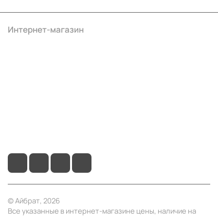
Интернет-магазин
Компания
Информация
Помощь
+7 (495) 414-10-20
info@ibrat.ru
© Айбрат, 2026
Все указанные в интернет-магазине цены, наличие на