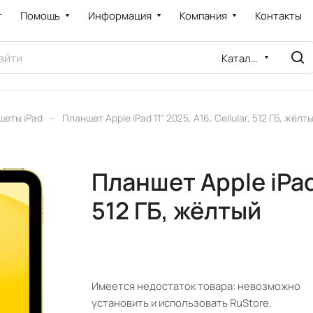
т
Помощь
Информация
Компания
Контакты
Каталог
–
шеты iPad
Планшет Apple iPad 11" 2025, A16, Cellular, 512 ГБ, жёлт
Планшет Apple iPad 
512 ГБ, жёлтый
Имеется недостаток товара: невозможно
установить и использовать RuStore.