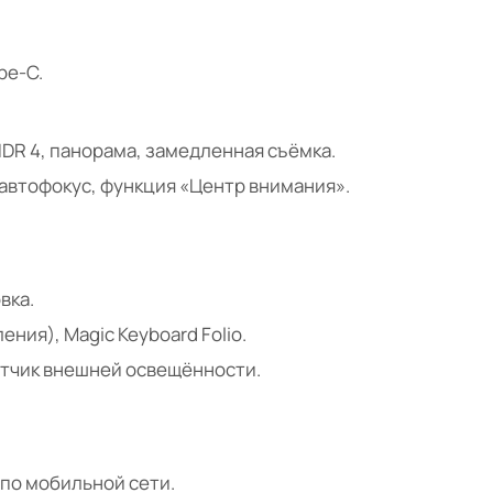
ype-C.
t HDR 4, панорама, замедленная съёмка.
p, автофокус, функция «Центр внимания».
вка.
ления), Magic Keyboard Folio.
атчик внешней освещённости.
по мобильной сети.