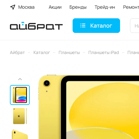
Москва
Акции
Бренды
Трейд-ин
Ремон
Каталог
–
–
–
–
Айбрат
Каталог
Планшеты
Планшеты iPad
План