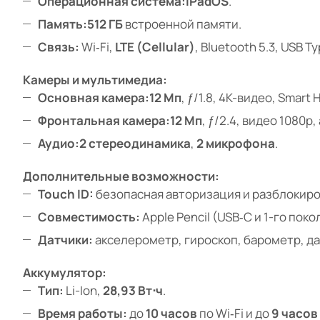
Операционная система:
iPadOS
.
Память:
512 ГБ
встроенной памяти.
Связь:
Wi‑Fi,
LTE (Cellular)
, Bluetooth 5.3, USB T
Камеры и мультимедиа:
Основная камера:
12 Мп
, ƒ/1.8, 4K-видео, Smar
Фронтальная камера:
12 Мп
, ƒ/2.4, видео 1080
Аудио:
2 стереодинамика
,
2 микрофона
.
Дополнительные возможности:
Touch ID:
безопасная авторизация и разблокиро
Совместимость:
Apple Pencil (USB‑C и 1-го поко
Датчики:
акселерометр, гироскоп, барометр, д
Аккумулятор:
Тип:
Li-Ion,
28,93 Вт⋅ч
.
Время работы:
до
10 часов
по Wi‑Fi и до
9 часов