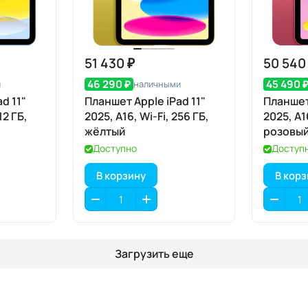
51 430 ₽
50 540
46 290 ₽
45 490 
и
наличными
d 11"
Планшет Apple iPad 11"
Планшет 
12 ГБ,
2025, A16, Wi-Fi, 256 ГБ,
2025, A1
жёлтый
розовы
Доступно
Доступ
В корзину
В кор
Загрузить еще