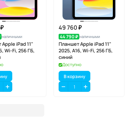
 ₽
49 760 ₽
₽
44 790 ₽
наличными
наличными
Apple iPad 11"
Планшет Apple iPad 11"
6, Wi-Fi, 256 ГБ,
2025, A16, Wi-Fi, 256 ГБ,
й
синий
но
Доступно
зину
В корзину