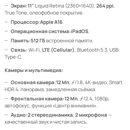
Экран:
11"
Liquid Retina (2360×1640),
264 ppi
,
True Tone, олеофобное покрытие.
Процессор:
Apple A16
.
Операционная система:
iPadOS
.
Память:
512 ГБ
встроенной памяти.
Связь:
Wi‑Fi,
LTE (Cellular)
, Bluetooth 5.3, USB
Type-C.
Камеры и мультимедиа:
Основная камера:
12 Мп
, ƒ/1.8, 4K-видео, Smart
HDR 4, панорама, замедленная съёмка.
Фронтальная камера:
12 Мп
, ƒ/2.4, 1080p,
автофокус, функция «Центр внимания».
Аудио:
2 стереодинамика
,
2 микрофона
—
качественный звук и чистая запись.