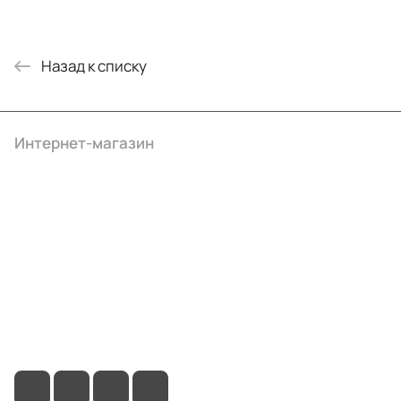
Назад к списку
Интернет-магазин
Компания
Информация
Помощь
+7 (495) 414-10-20
info@ibrat.ru