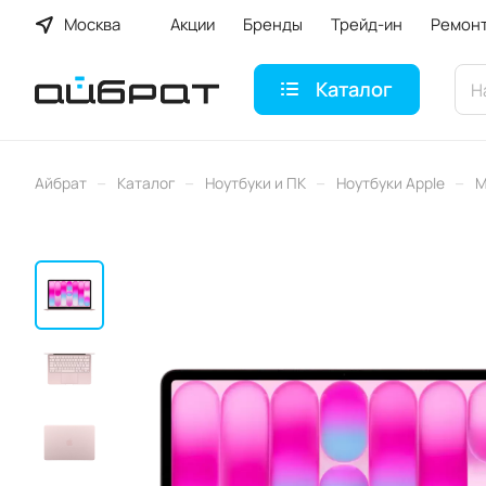
Москва
Акции
Бренды
Трейд-ин
Ремон
Каталог
–
–
–
–
Айбрат
Каталог
Ноутбуки и ПК
Ноутбуки Apple
M