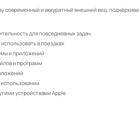
у современный и аккуратный внешний вид, подчёркива
ительность для повседневных задач
и использовать в поездках
емы и приложений
йлов и программ
риложений
 использовании
угими устройствами Apple