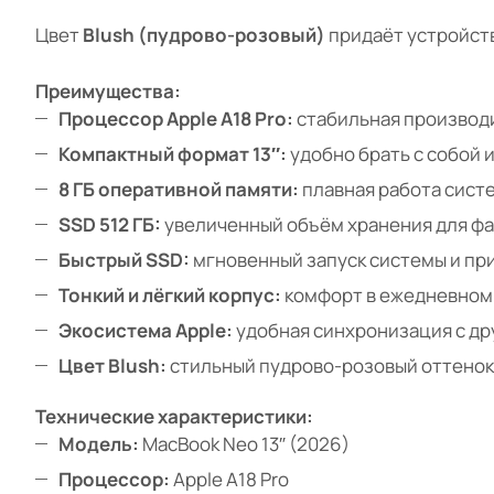
Цвет
Blush (пудрово-розовый)
придаёт устройств
Преимущества:
Процессор Apple A18 Pro:
стабильная производ
Компактный формат 13″:
удобно брать с собой 
8 ГБ оперативной памяти:
плавная работа сист
SSD 512 ГБ:
увеличенный объём хранения для фа
Быстрый SSD:
мгновенный запуск системы и п
Тонкий и лёгкий корпус:
комфорт в ежедневном
Экосистема Apple:
удобная синхронизация с др
Цвет Blush:
стильный пудрово-розовый оттенок
Технические характеристики:
Модель:
MacBook Neo 13″ (2026)
Процессор:
Apple A18 Pro