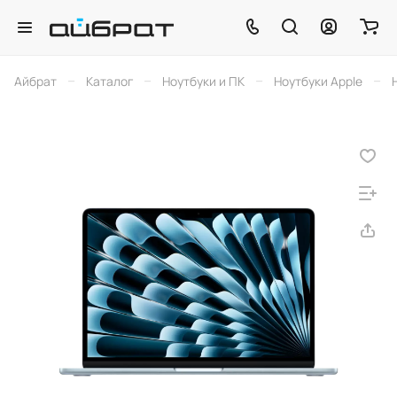
–
–
–
–
Айбрат
Каталог
Ноутбуки и ПК
Ноутбуки Apple