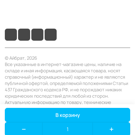
+7 (495) 414-10-20
info@ibrat.ru
© Айбрат, 2026
Все указанные в интернет-магазине цены, наличие на
складе и иная информация, касающаяся товара, носят
справочный (информационный) характер и не являются
публичной офертой, определяемой положениями Статьи
437 Гражданского кодекса РФ, и не порождают никаких
юридических последствий для любой из сторон.
Актуальную информацию по товару, технические
характеристики уточняйте в отделе продаж в день
В корзину
заказа.
Конфиденциальность
Оферта