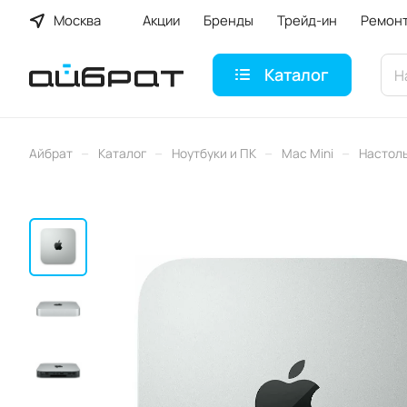
Москва
Акции
Бренды
Трейд-ин
Ремон
Каталог
–
–
–
–
Айбрат
Каталог
Ноутбуки и ПК
Mac Mini
Настоль