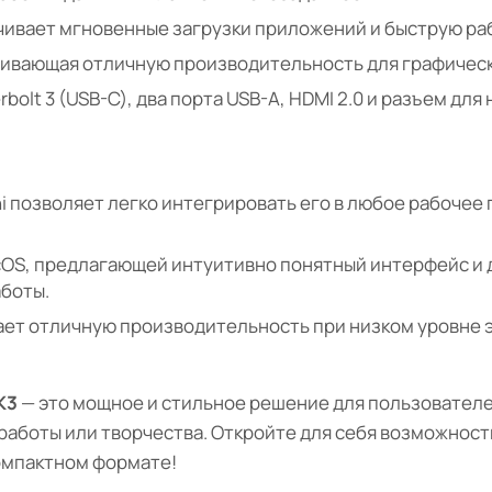
чивает мгновенные загрузки приложений и быструю раб
ивающая отличную производительность для графически
bolt 3 (USB-C), два порта USB-A, HDMI 2.0 и разъем дл
 позволяет легко интегрировать его в любое рабочее 
OS, предлагающей интуитивно понятный интерфейс и 
боты.
ает отличную производительность при низком уровне 
K3
— это мощное и стильное решение для пользователе
аботы или творчества. Откройте для себя возможности,
омпактном формате!