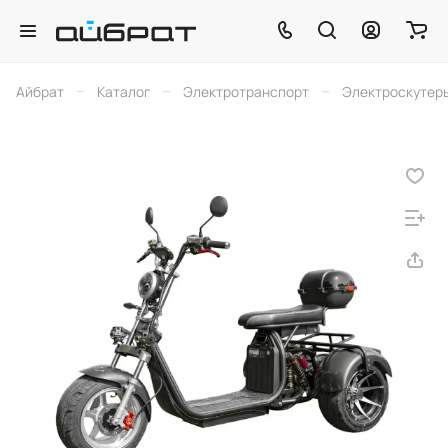
–
–
–
Айбрат
Каталог
Электротранспорт
Электроскутер